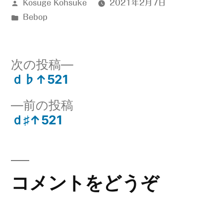
投
Kosuge Kohsuke
2021年2月7日
稿
カ
Bebop
者:
テ
ゴ
リ
次
次の投稿
ー:
の
ｄ♭↑521
投
投
前
前の投稿
稿:
稿
の
ｄ♯↑521
ナ
投
稿:
ビ
ゲ
コメントをどうぞ
ー
シ