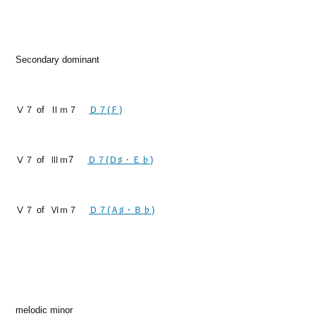
Secondary dominant
Ⅴ７ of Ⅱｍ７
Ｄ７(Ｆ)
Ⅴ７ of Ⅲｍ7
Ｄ７(Ｄ♯・Ｅ♭)
Ⅴ７ of Ⅵｍ７
Ｄ７(Ａ♯・Ｂ♭)
melodic minor