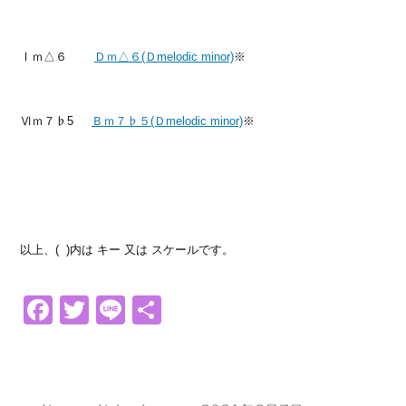
Ⅰｍ△６
Ｄｍ△６(Ｄmelodic minor)
※
Ⅵｍ７♭5
Ｂｍ７♭５(Ｄmelodic minor)
※
以上、( )内は キー 又は スケールです。
Facebook
Twitter
Line
共
有