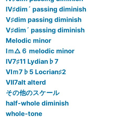
Ⅳ♯dim´ passing diminish
Ⅴ♯dim passing diminish
Ⅴ♯dim´ passing diminish
Melodic minor
Ⅰｍ△６ melodic minor
Ⅳ7♯11 Lydian♭7
Ⅵｍ7♭5 Locrian♯2
Ⅶ7alt alterd
その他のスケール
half-whole diminish
whole-tone