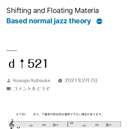
コ
Shifting and Floating Materia
ン
Based normal jazz theory
テ
ン
ツ
へ
ｄ↑521
ス
投
Kosuge Kohsuke
2021年2月7日
キ
稿
(ｄ
コメントをどうぞ
ッ
者:
↑521)
プ