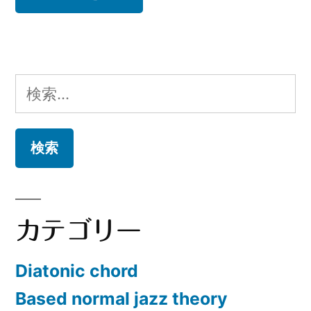
検
索:
カテゴリー
Diatonic chord
Based normal jazz theory