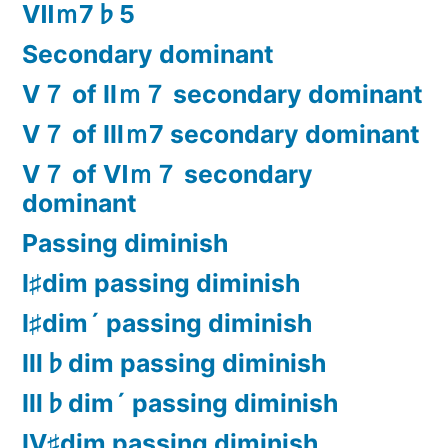
Ⅶｍ7♭5
Secondary dominant
Ⅴ７ of Ⅱｍ７ secondary dominant
Ⅴ７ of Ⅲｍ7 secondary dominant
Ⅴ７ of Ⅵｍ７ secondary
dominant
Passing diminish
Ⅰ♯dim passing diminish
Ⅰ♯dim´ passing diminish
Ⅲ♭dim passing diminish
Ⅲ♭dim´ passing diminish
Ⅳ♯dim passing diminish