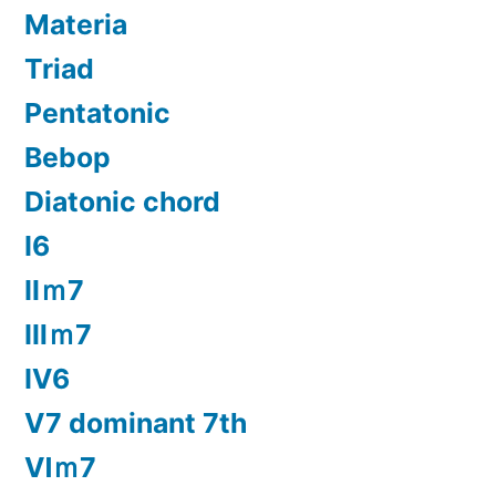
Materia
Triad
Pentatonic
Bebop
Diatonic chord
Ⅰ6
Ⅱｍ7
Ⅲｍ7
Ⅳ6
Ⅴ7 dominant 7th
Ⅵｍ7