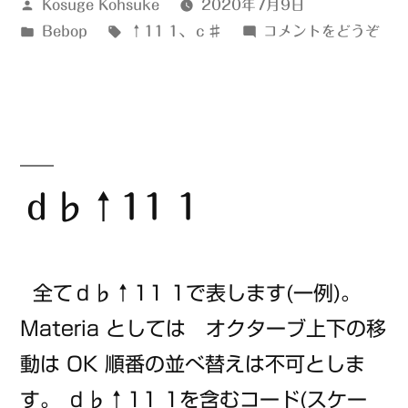
投
Kosuge Kohsuke
2020年7月9日
稿
カ
タ
(ｃ
Bebop
↑11 1
、
ｃ♯
コメントをどうぞ
者:
テ
グ:
♯↑
ゴ
1)
リ
ー:
ｄ♭↑11 1
全てｄ♭↑11 1で表します(一例)。
Materia としては オクターブ上下の移
動は OK 順番の並べ替えは不可としま
す。 ｄ♭↑11 1を含むコード(スケー