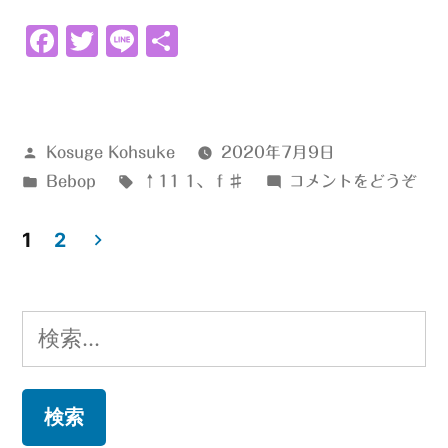
♯↑11
Facebook
Twitter
Line
共
1”
有
の
投
Kosuge Kohsuke
2020年7月9日
稿
カ
タ
(ｆ
Bebop
↑11 1
、
ｆ♯
コメントをどうぞ
者:
テ
グ:
♯↑
1
ゴ
2
1)
リ
投
ー:
稿
検
の
索:
ペ