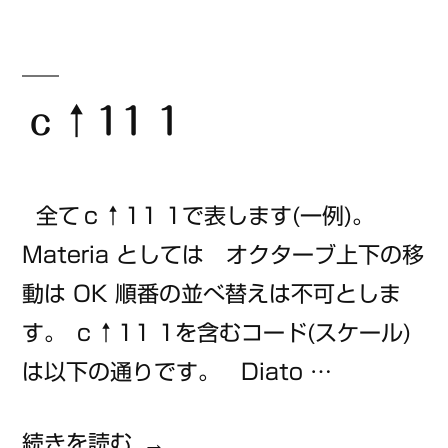
リ
ー:
ｃ↑11 1
全てｃ↑11 1で表します(一例)。
Materia としては オクターブ上下の移
動は OK 順番の並べ替えは不可としま
す。 ｃ↑11 1を含むコード(スケール)
は以下の通りです。 Diato …
“ｃ
続きを読む