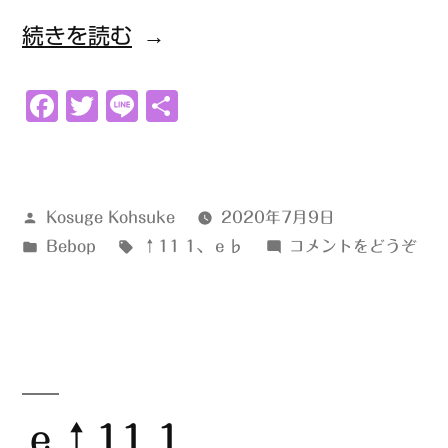
“ｅ
続きを読む
♭↑11
Facebook
Twitter
Line
共
1”
有
の
投
Kosuge Kohsuke
2020年7月9日
稿
カ
タ
(ｅ
Bebop
↑11 1
、
ｅ♭
コメントをどうぞ
者:
テ
グ:
♭↑
ゴ
1)
リ
ー:
ｅ↑11 1