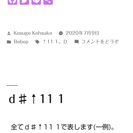
Facebook
Twitter
Line
共
1”
有
の
投
Kosuge Kohsuke
2020年7月9日
稿
カ
タ
(ｄ
Bebop
↑11 1
、
Ｄ
コメントをどうぞ
者:
テ
グ:
↑11
ゴ
1)
リ
ー:
ｄ♯↑11 1
全てｄ♯↑11 1で表します(一例)。