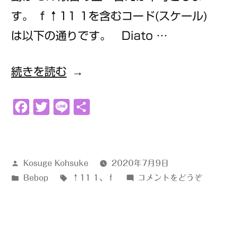
す。 ｆ↑11 1を含むコード(スケール)
は以下の通りです。 Diato …
“ｆ
続きを読む
↑11
Facebook
Twitter
Line
共
1”
有
の
投
Kosuge Kohsuke
2020年7月9日
稿
カ
タ
(ｆ
Bebop
↑11 1
、
ｆ
コメントをどうぞ
者:
テ
グ:
↑11
ゴ
1)
リ