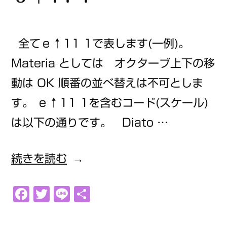
全てｅ↑11 1で表します(一例)。
Materia としては オクターブ上下の移
動は OK 順番の並べ替えは不可としま
す。 ｅ↑11 1を含むコード(スケール)
は以下の通りです。 Diato …
“ｅ
続きを読む
↑11
Facebook
Twitter
Line
共
1”
有
の