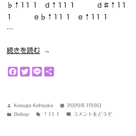
♭↑11 1 ｄ↑11 1 ｄ♯↑11
1 ｅ♭↑11 1 ｅ↑11 1
…
“↑11
続きを読む
1”
Facebook
Twitter
Line
共
の
有
投
Kosuge Kohsuke
2020年7月9日
稿
カ
タ
(↑11
Bebop
↑11 1
コメントをどうぞ
者:
テ
グ:
1)
ゴ