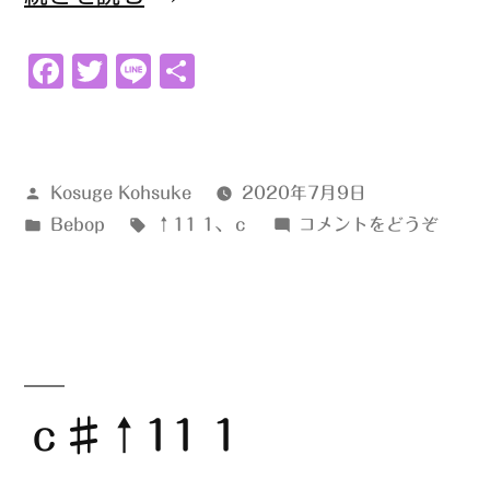
↑11
Facebook
Twitter
Line
共
1”
有
の
投
Kosuge Kohsuke
2020年7月9日
稿
カ
タ
(ｃ
Bebop
↑11 1
、
ｃ
コメントをどうぞ
者:
テ
グ:
↑11
ゴ
1)
リ
ー:
ｃ♯↑11 1