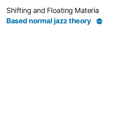
コ
Shifting and Floating Materia
ン
Based normal jazz theory
テ
ン
ツ
へ
ス
キ
ッ
プ