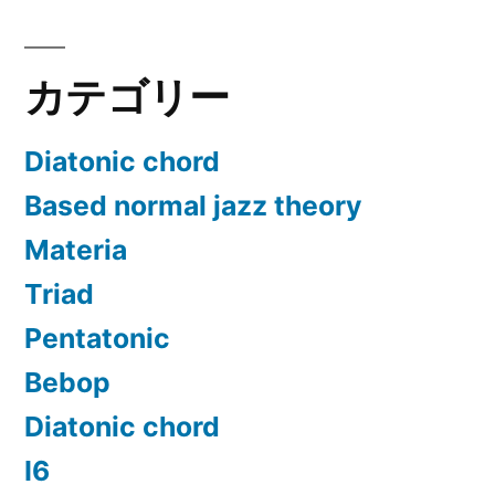
ー
ジ
カテゴリー
送
り
Diatonic chord
Based normal jazz theory
Materia
Triad
Pentatonic
Bebop
Diatonic chord
Ⅰ6