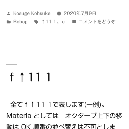
投
Kosuge Kohsuke
2020年7月9日
稿
カ
タ
(ｅ
Bebop
↑11 1
、
ｅ
コメントをどうぞ
者:
テ
グ:
↑11
ゴ
1)
リ
ー:
ｆ↑11 1
全てｆ↑11 1で表します(一例)。
Materia としては オクターブ上下の移
動は OK 順番の並べ替えは不可としま