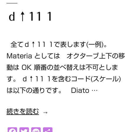
ｄ↑11 1
全てｄ↑11 1で表します(一例)。
Materia としては オクターブ上下の移
動は OK 順番の並べ替えは不可としま
す。 ｄ↑11 1を含むコード(スケール)
は以下の通りです。 Diato …
“ｄ
続きを読む
↑11