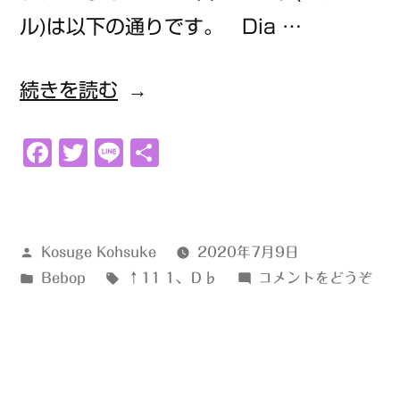
ル)は以下の通りです。 Dia …
“ｄ
続きを読む
♭↑11
Facebook
Twitter
Line
共
1”
有
の
投
Kosuge Kohsuke
2020年7月9日
稿
カ
タ
(ｄ
Bebop
↑11 1
、
Ｄ♭
コメントをどうぞ
者:
テ
グ:
♭↑
ゴ
1)
リ
ー: