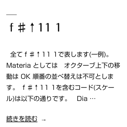
ー:
ｆ♯↑11 1
全てｆ♯↑11 1で表します(一例)。
Materia としては オクターブ上下の移
動は OK 順番の並べ替えは不可としま
す。 ｆ♯↑11 1を含むコード(スケー
ル)は以下の通りです。 Dia …
“ｆ
続きを読む