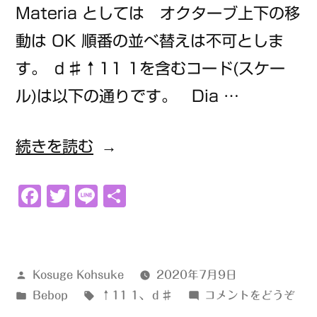
Materia としては オクターブ上下の移
動は OK 順番の並べ替えは不可としま
す。 ｄ♯↑11 1を含むコード(スケー
ル)は以下の通りです。 Dia …
“ｄ
続きを読む
♯↑11
Facebook
Twitter
Line
共
1”
有
の
投
Kosuge Kohsuke
2020年7月9日
稿
カ
タ
(ｄ
Bebop
↑11 1
、
ｄ♯
コメントをどうぞ
者:
テ
グ:
♯↑