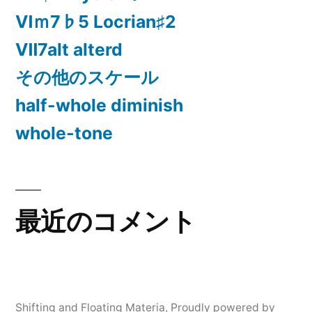
Ⅵｍ7♭5 Locrian♯2
Ⅶ7alt alterd
その他のスケール
half-whole diminish
whole-tone
最近のコメント
Shifting and Floating Materia
,
Proudly powered by