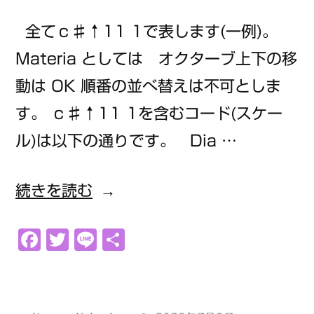
全てｃ♯↑11 1で表します(一例)。
Materia としては オクターブ上下の移
動は OK 順番の並べ替えは不可としま
す。 ｃ♯↑11 1を含むコード(スケー
ル)は以下の通りです。 Dia …
“ｃ
続きを読む
♯↑11
Facebook
Twitter
Line
共
1”
有
の