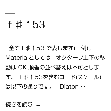
ー:
ｆ♯↑53
全てｆ♯↑53 で表します(一例)。
Materia としては オクターブ上下の移
動は OK 順番の並べ替えは不可としま
す。 ｆ♯↑53を含むコード(スケール)
は以下の通りです。 Diaton …
“ｆ
続きを読む