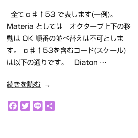
全てｃ♯↑53 で表します(一例)。
Materia としては オクターブ上下の移
動は OK 順番の並べ替えは不可としま
す。 ｃ♯↑53を含むコード(スケール)
は以下の通りです。 Diaton …
“ｃ
続きを読む
♯↑53”
Facebook
Twitter
Line
共
の
有