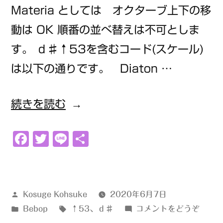
Materia としては オクターブ上下の移
動は OK 順番の並べ替えは不可としま
す。 ｄ♯↑53を含むコード(スケール)
は以下の通りです。 Diaton …
“ｄ
続きを読む
♯↑53”
Facebook
Twitter
Line
共
の
有
投
Kosuge Kohsuke
2020年6月7日
稿
カ
タ
(ｄ
Bebop
↑53
、
ｄ♯
コメントをどうぞ
者:
テ
グ:
♯↑5