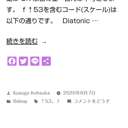
す。 ｆ↑53を含むコード(スケール)は
以下の通りです。 Diatonic …
“ｆ
続きを読む
↑53”
Facebook
Twitter
Line
共
の
有
投
Kosuge Kohsuke
2020年6月7日
稿
カ
タ
(ｆ
Bebop
↑53
、
ｆ
コメントをどうぞ
者:
テ
グ:
↑53)
ゴ
リ