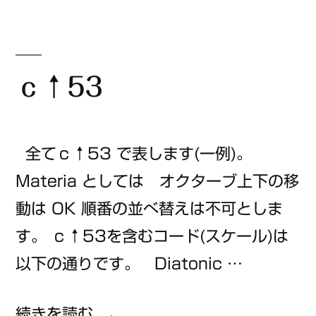
リ
ー:
ｃ↑53
全てｃ↑53 で表します(一例)。
Materia としては オクターブ上下の移
動は OK 順番の並べ替えは不可としま
す。 ｃ↑53を含むコード(スケール)は
以下の通りです。 Diatonic …
“ｃ
続きを読む