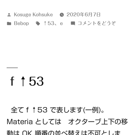
投
Kosuge Kohsuke
2020年6月7日
稿
カ
タ
(ｅ
Bebop
↑53
、
ｅ
コメントをどうぞ
者:
テ
グ:
↑53)
ゴ
リ
ー:
ｆ↑53
全てｆ↑53 で表します(一例)。
Materia としては オクターブ上下の移
動は OK 順番の並べ替えは不可としま