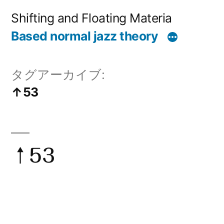
コ
Shifting and Floating Materia
ン
Based normal jazz theory
テ
ン
タグアーカイブ:
ツ
↑53
へ
ス
キ
↑53
ッ
プ