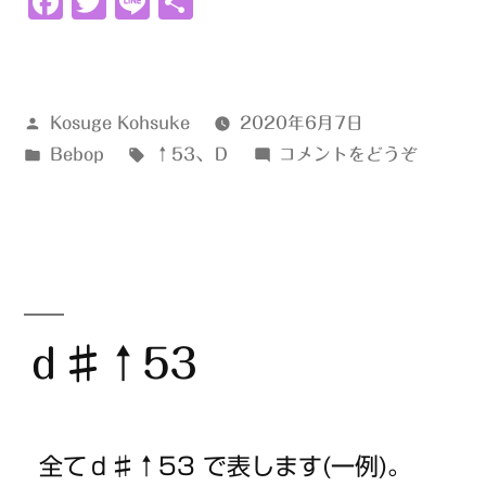
Facebook
Twitter
Line
共
の
有
投
Kosuge Kohsuke
2020年6月7日
稿
カ
タ
(ｄ
Bebop
↑53
、
Ｄ
コメントをどうぞ
者:
テ
グ:
↑53)
ゴ
リ
ー:
ｄ♯↑53
全てｄ♯↑53 で表します(一例)。