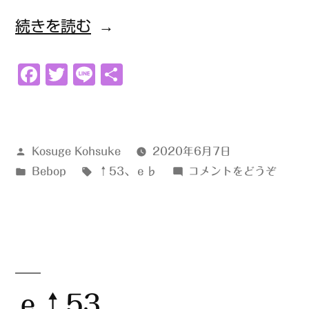
“ｅ
続きを読む
♭↑53”
Facebook
Twitter
Line
共
の
有
投
Kosuge Kohsuke
2020年6月7日
稿
カ
タ
(ｅ
Bebop
↑53
、
ｅ♭
コメントをどうぞ
者:
テ
グ:
♭↑5
ゴ
リ
ー:
ｅ↑53