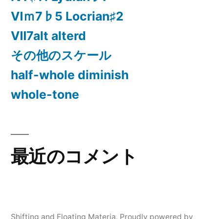
Ⅵｍ7♭5 Locrian♯2
Ⅶ7alt alterd
その他のスケール
half-whole diminish
whole-tone
最近のコメント
Shifting and Floating Materia
,
Proudly powered by