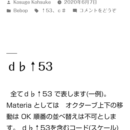
投
Kosuge Kohsuke
2020年6月7日
稿
カ
タ
(ｃ
Bebop
↑53
、
ｃ♯
コメントをどうぞ
者:
テ
グ:
♯↑5
ゴ
リ
ー:
ｄ♭↑53
全てｄ♭↑53 で表します(一例)。
Materia としては オクターブ上下の移
動は OK 順番の並べ替えは不可としま
す。 ｄ♭↑53を含むコード(スケール)