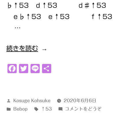
♭↑53 ｄ↑53 ｄ♯↑53
ｅ♭↑53 ｅ↑53 ｆ↑53
…
“↑53”
続きを読む
の
Facebook
Twitter
Line
共
有
投
Kosuge Kohsuke
2020年6月6日
稿
カ
タ
(↑53)
Bebop
↑53
コメントをどうぞ
者:
テ
グ:
ゴ