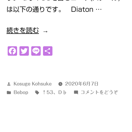
は以下の通りです。 Diaton …
“ｄ
続きを読む
♭↑53”
Facebook
Twitter
Line
共
の
有
投
Kosuge Kohsuke
2020年6月7日
稿
カ
タ
(ｄ
Bebop
↑53
、
Ｄ♭
コメントをどうぞ
者:
テ
グ:
♭↑5
ゴ
リ
ー: