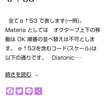
全てｅ↑53 で表します(一例)。
Materia としては オクターブ上下の移
動は OK 順番の並べ替えは不可としま
す。 ｅ↑53を含むコード(スケール)は
以下の通りです。 Diatonic …
“ｅ
続きを読む
↑53”
Facebook
Twitter
Line
共
の
有