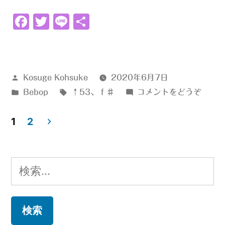
♯↑53”
Facebook
Twitter
Line
共
の
有
投
Kosuge Kohsuke
2020年6月7日
稿
カ
タ
(ｆ
Bebop
↑53
、
ｆ♯
コメントをどうぞ
者:
テ
グ:
♯↑5
1
ゴ
2
リ
投
ー:
稿
検
の
索:
ペ