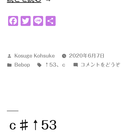
↑53”
Facebook
Twitter
Line
共
の
有
投
Kosuge Kohsuke
2020年6月7日
稿
カ
タ
(ｃ
Bebop
↑53
、
ｃ
コメントをどうぞ
者:
テ
グ:
↑53)
ゴ
リ
ー:
ｃ♯↑53