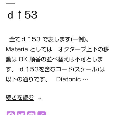
ｄ↑53
全てｄ↑53 で表します(一例)。
Materia としては オクターブ上下の移
動は OK 順番の並べ替えは不可としま
す。 ｄ↑53を含むコード(スケール)は
以下の通りです。 Diatonic …
“ｄ
続きを読む
↑53”