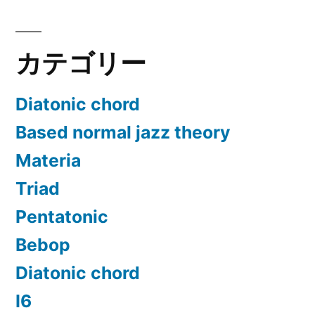
ー
ジ
カテゴリー
送
り
Diatonic chord
Based normal jazz theory
Materia
Triad
Pentatonic
Bebop
Diatonic chord
Ⅰ6