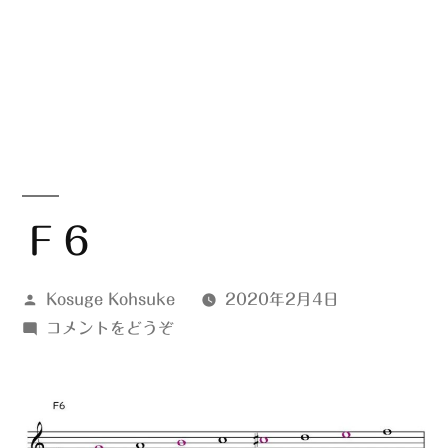
Ｆ６
投
Kosuge Kohsuke
2020年2月4日
稿
(Ｆ
コメントをどうぞ
者:
６)