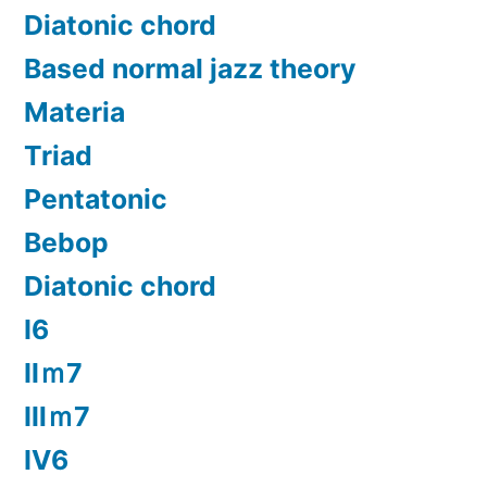
Diatonic chord
Based normal jazz theory
Materia
Triad
Pentatonic
Bebop
Diatonic chord
Ⅰ6
Ⅱｍ7
Ⅲｍ7
Ⅳ6