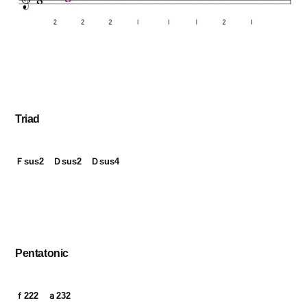
Triad
Ｆsus2　Ｄsus2　Ｄsus4
Pentatonic
ｆ222　ａ232