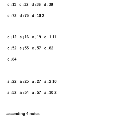
ｄ↓11  ｄ↓32  ｄ↓36  ｄ↓39　

ｃ↓12  ｃ↓16  ｃ↓19  ｃ↓1 11　

ｃ↓52  ｃ↓55  ｃ↓57  ｃ↓82

ｃ↓84　

ａ↓22  ａ↓25  ａ↓27  ａ↓2 10　

ａ↓52  ａ↓54  ａ↓57  ａ↓10 2
ascending 4 notes