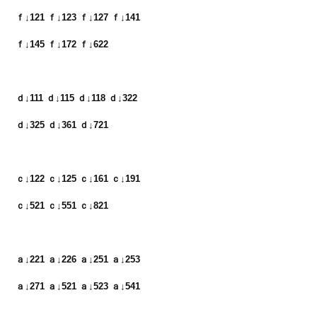
ｆ↓121 ｆ↓123 ｆ↓127 ｆ↓141　

ｆ↓145 ｆ↓172 ｆ↓622

ｄ↓111 ｄ↓115 ｄ↓118 ｄ↓322　

ｄ↓325 ｄ↓361 ｄ↓721

ｃ↓122 ｃ↓125 ｃ↓161 ｃ↓191　

ｃ↓521 ｃ↓551 ｃ↓821

ａ↓221 ａ↓226 ａ↓251 ａ↓253　

ａ↓271 ａ↓521 ａ↓523 ａ↓541
