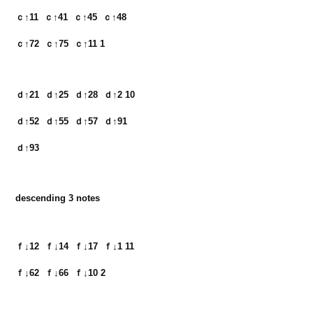
ｃ↑11  ｃ↑41  ｃ↑45  ｃ↑48　

ｄ↑21  ｄ↑25  ｄ↑28  ｄ↑2 10　

ｄ↑52  ｄ↑55  ｄ↑57  ｄ↑91

ｄ↑93
descending 3 notes
ｆ↓12  ｆ↓14  ｆ↓17  ｆ↓1 11　
