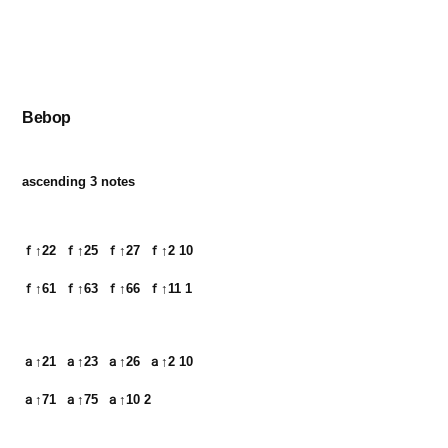
Bebop
ascending 3 notes
ｆ↑22  ｆ↑25  ｆ↑27  ｆ↑2 10　

ａ↑21  ａ↑23  ａ↑26  ａ↑2 10　
