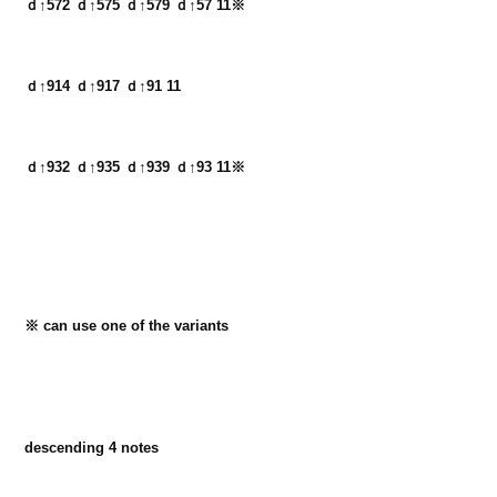
ｄ↑572 ｄ↑575 ｄ↑579 ｄ↑57 11※
ｄ↑914 ｄ↑917 ｄ↑91 11
ｄ↑932 ｄ↑935 ｄ↑939 ｄ↑93 11※
※ can use one of the variants

descending 4 notes