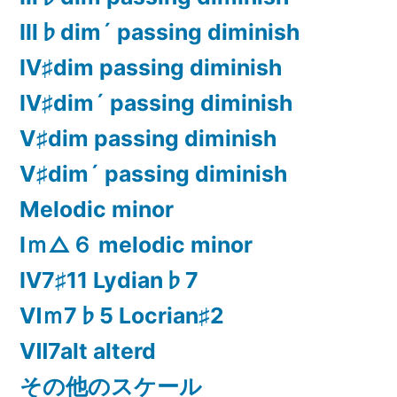
Ⅲ♭dim´ passing diminish
Ⅳ♯dim passing diminish
Ⅳ♯dim´ passing diminish
Ⅴ♯dim passing diminish
Ⅴ♯dim´ passing diminish
Melodic minor
Ⅰｍ△６ melodic minor
Ⅳ7♯11 Lydian♭7
Ⅵｍ7♭5 Locrian♯2
Ⅶ7alt alterd
その他のスケール