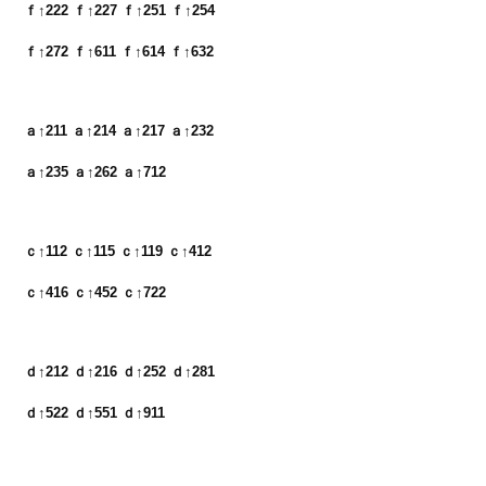
ｆ↑222 ｆ↑227 ｆ↑251 ｆ↑254 

ａ↑211 ａ↑214 ａ↑217 ａ↑232 

ｃ↑112 ｃ↑115 ｃ↑119 ｃ↑412　

ｄ↑212 ｄ↑216 ｄ↑252 ｄ↑281　

ｄ↑522 ｄ↑551 ｄ↑911
