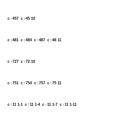
ｃ↑457 ｃ↑45 10
ｃ↑481 ｃ↑484 ｃ↑487 ｃ↑48 11
ｃ↑727 ｃ↑72 10
ｃ↑751 ｃ↑754 ｃ↑757 ｃ↑75 11
ｃ↑11 1-1 ｃ↑11 1-4 ｃ↑11 1-7 ｃ↑11 1-11