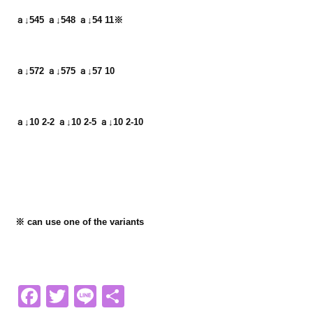
ａ↓545 ａ↓548 ａ↓54 11※
ａ↓572 ａ↓575 ａ↓57 10
ａ↓10 2-2 ａ↓10 2-5 ａ↓10 2-10
※ can use one of the variants

Facebook
Twitter
Line
共