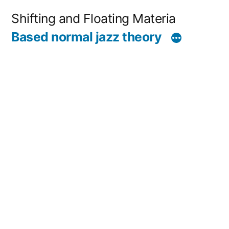
コ
Shifting and Floating Materia
ン
Based normal jazz theory
テ
ン
ツ
へ
ス
キ
ッ
プ