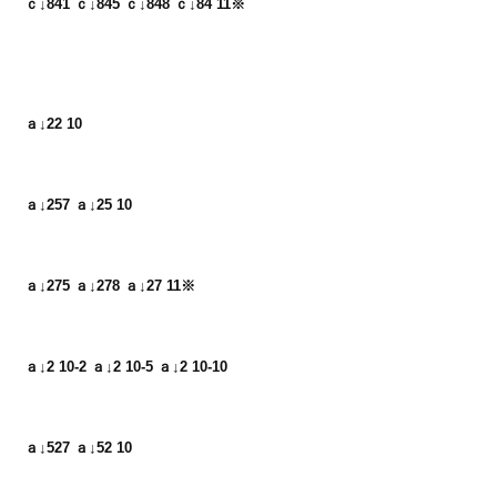
ｃ↓841 ｃ↓845 ｃ↓848 ｃ↓84 11※
ａ↓22 10
ａ↓257 ａ↓25 10
ａ↓275 ａ↓278 ａ↓27 11※
ａ↓2 10-2 ａ↓2 10-5 ａ↓2 10-10
ａ↓527 ａ↓52 10