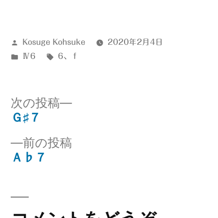
有
投
Kosuge Kohsuke
2020年2月4日
稿
カ
タ
Ⅳ6
6
、
ｆ
者:
テ
グ:
ゴ
リ
次
次の投稿
ー:
の
Ｇ♯７
投
投
前
前の投稿
稿:
稿
の
Ａ♭７
ナ
投
稿:
ビ
ゲ