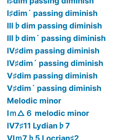
Ⅰ♯dim passing diminish
Ⅰ♯dim´ passing diminish
Ⅲ♭dim passing diminish
Ⅲ♭dim´ passing diminish
Ⅳ♯dim passing diminish
Ⅳ♯dim´ passing diminish
Ⅴ♯dim passing diminish
Ⅴ♯dim´ passing diminish
Melodic minor
Ⅰｍ△６ melodic minor
Ⅳ7♯11 Lydian♭7
Ⅵｍ7♭5 Locrian♯2