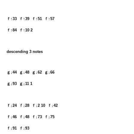
ｆ↑33  ｆ↑39  ｆ↑51  ｆ↑57　

ｆ↑84  ｆ↑10 2
descending 3 notes
ｇ↓44  ｇ↓48  ｇ↓62  ｇ↓66　

ｇ↓93  ｇ↓11 1
ｆ↓24  ｆ↓28  ｆ↓2 10  ｆ↓42　

ｆ↓46  ｆ↓48  ｆ↓73  ｆ↓75　

ｆ↓91  
ｆ↓93