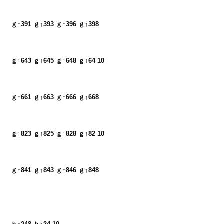
ｇ↑391 ｇ↑393 ｇ↑396 ｇ↑398
ｇ↑643 ｇ↑645 ｇ↑648 ｇ↑64 10
ｇ↑661 ｇ↑663 ｇ↑666 ｇ↑668
ｇ↑823 ｇ↑825 ｇ↑828 ｇ↑82 10
ｇ↑841 ｇ↑843 ｇ↑846 ｇ↑848