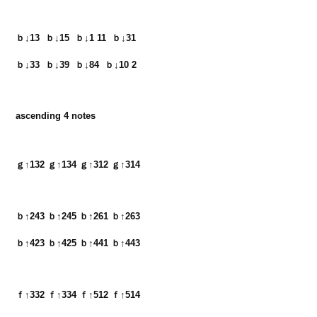
ｂ↓13  ｂ↓15  ｂ↓1 11  ｂ↓31　

ｂ↓33  ｂ↓39  ｂ↓84  ｂ↓10 2
ascending 4 notes
ｇ↑132 ｇ↑134 ｇ↑312 ｇ↑314
ｂ↑243 ｂ↑245 ｂ↑261 ｂ↑263　

ｂ↑423 ｂ↑425 ｂ↑441 ｂ↑443
ｆ↑332 ｆ↑334 ｆ↑512 ｆ↑514
