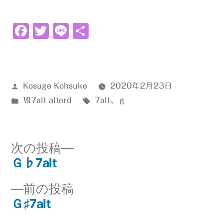
Facebook
Twitter
Line
共
有
投
Kosuge Kohsuke
2020年2月23日
稿
カ
タ
Ⅶ7alt alterd
7alt
、
ｇ
者:
テ
グ:
ゴ
リ
次
次の投稿
ー:
の
Ｇ♭7alt
投
投
前
前の投稿
稿:
稿
の
Ｇ♯7alt
ナ
投