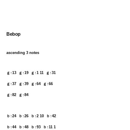
Bebop
ascending 3 notes
ｇ↑13  ｇ↑19  ｇ↑1 11  ｇ↑31　

ｇ↑37  ｇ↑39  ｇ↑64  ｇ↑66　

ｇ↑82  ｇ↑84
ｂ↑24  ｂ↑26  ｂ↑2 10  ｂ↑42　

ｂ↑44  ｂ↑48  ｂ↑93  ｂ↑11 1