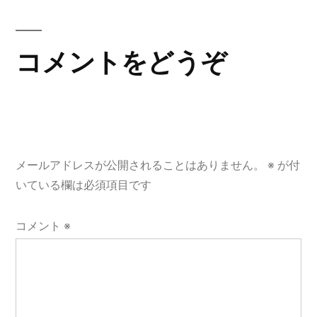
稿:
ビ
ゲ
コメントをどうぞ
ー
シ
ョ
メールアドレスが公開されることはありません。
※
が付
ン
いている欄は必須項目です
コメント
※