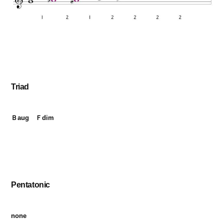
Triad
Ｂaug　Ｆdim
Pentatonic
none