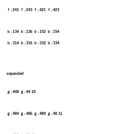
ｆ↓241 ｆ↓243 ｆ↓421 ｆ↓423
ｂ↓134 ｂ↓136 ｂ↓152 ｂ↓154　

ｂ↓314 ｂ↓316 ｂ↓332 ｂ↓334

expanded
ｇ↓448 ｇ↓44 10
ｇ↓484 ｇ↓486 ｇ↓489 ｇ↓48 11