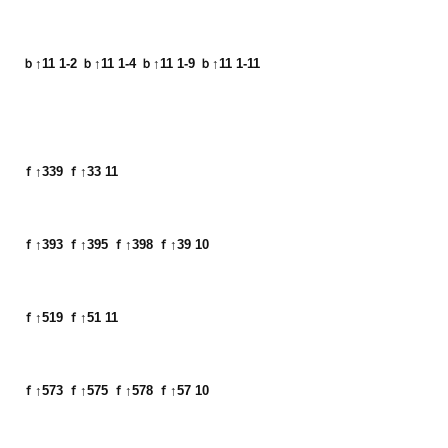
ｂ↑11 1-2 ｂ↑11 1-4 ｂ↑11 1-9 ｂ↑11 1-11
ｆ↑339 ｆ↑33 11
ｆ↑393 ｆ↑395 ｆ↑398 ｆ↑39 10
ｆ↑519 ｆ↑51 11
ｆ↑573 ｆ↑575 ｆ↑578 ｆ↑57 10