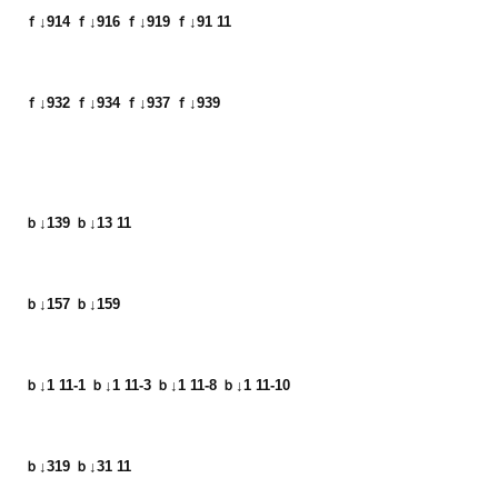
ｆ↓914 ｆ↓916 ｆ↓919 ｆ↓91 11
ｆ↓932 ｆ↓934 ｆ↓937 ｆ↓939
ｂ↓139 ｂ↓13 11
ｂ↓157 ｂ↓159
ｂ↓1 11-1 ｂ↓1 11-3 ｂ↓1 11-8 ｂ↓1 11-10
ｂ↓319 ｂ↓31 11