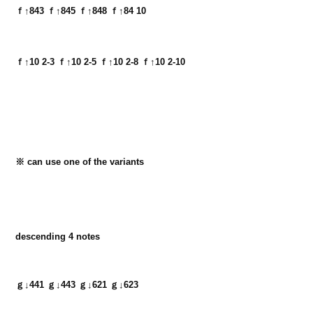
ｆ↑843 ｆ↑845 ｆ↑848 ｆ↑84 10
ｆ↑10 2-3 ｆ↑10 2-5 ｆ↑10 2-8 ｆ↑10 2-10
※ can use one of the variants
descending 4 notes
ｇ↓441 ｇ↓443 ｇ↓621 ｇ↓623