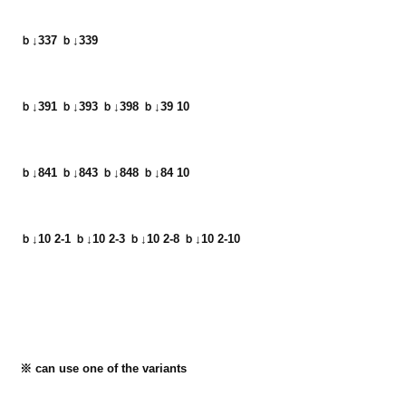
ｂ↓337 ｂ↓339
ｂ↓391 ｂ↓393 ｂ↓398 ｂ↓39 10
ｂ↓841 ｂ↓843 ｂ↓848 ｂ↓84 10
ｂ↓10 2-1 ｂ↓10 2-3 ｂ↓10 2-8 ｂ↓10 2-10
※ can use one of the variants