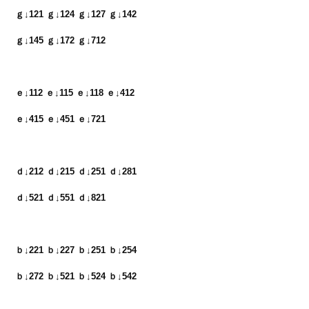
ｇ↓121 ｇ↓124 ｇ↓127 ｇ↓142　

ｇ↓145 ｇ↓172 ｇ↓712
ｅ↓112 ｅ↓115 ｅ↓118 ｅ↓412　

ｅ↓415 ｅ↓451 ｅ↓721
ｄ↓212 ｄ↓215 ｄ↓251 ｄ↓281　

ｄ↓521 ｄ↓551 ｄ↓821
ｂ↓221 ｂ↓227 ｂ↓251 ｂ↓254　

ｂ↓272 ｂ↓521 ｂ↓524 ｂ↓542
