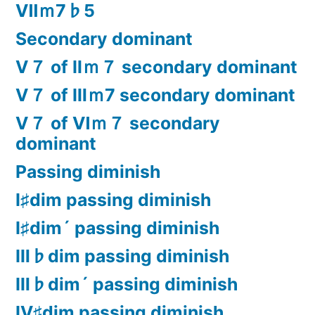
Ⅶｍ7♭5
Secondary dominant
Ⅴ７ of Ⅱｍ７ secondary dominant
Ⅴ７ of Ⅲｍ7 secondary dominant
Ⅴ７ of Ⅵｍ７ secondary
dominant
Passing diminish
Ⅰ♯dim passing diminish
Ⅰ♯dim´ passing diminish
Ⅲ♭dim passing diminish
Ⅲ♭dim´ passing diminish
Ⅳ♯dim passing diminish