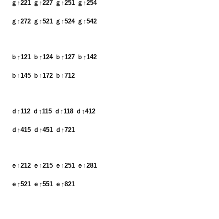
ｇ↑221 ｇ↑227 ｇ↑251 ｇ↑254　

ｇ↑272 ｇ↑521 ｇ↑524 ｇ↑542
ｂ↑121 ｂ↑124 ｂ↑127 ｂ↑142　

ｂ↑145 ｂ↑172 ｂ↑712
ｄ↑112 ｄ↑115 ｄ↑118 ｄ↑412　

ｄ↑415 ｄ↑451 ｄ↑721
ｅ↑212 ｅ↑215 ｅ↑251 ｅ↑281　

ｅ↑521 ｅ↑551 ｅ↑821
