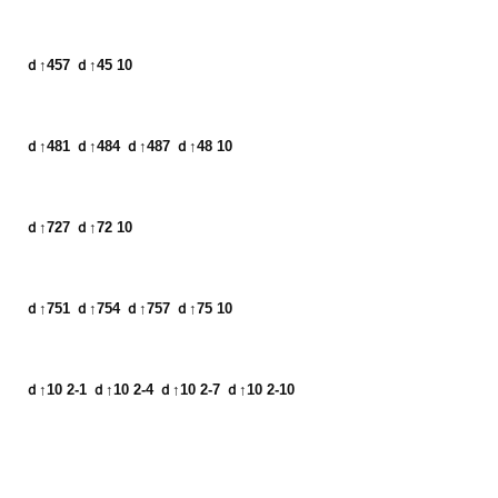
ｄ↑457 ｄ↑45 10
ｄ↑481 ｄ↑484 ｄ↑487 ｄ↑48 10
ｄ↑727 ｄ↑72 10
ｄ↑751 ｄ↑754 ｄ↑757 ｄ↑75 10
ｄ↑10 2-1 ｄ↑10 2-4 ｄ↑10 2-7 ｄ↑10 2-10