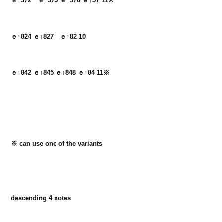
ｅ↑572　ｅ↑575 ｅ↑578 ｅ↑57 11※
ｅ↑824 ｅ↑827　ｅ↑82 10
ｅ↑842 ｅ↑845 ｅ↑848 ｅ↑84 11※
※ can use one of the variants

descending 4 notes