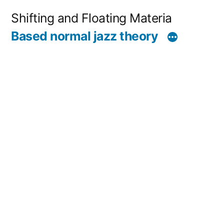
コ
Shifting and Floating Materia
ン
Based normal jazz theory
テ
ン
ツ
へ
ス
キ
ッ
プ