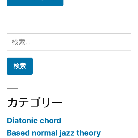
検
索:
カテゴリー
Diatonic chord
Based normal jazz theory