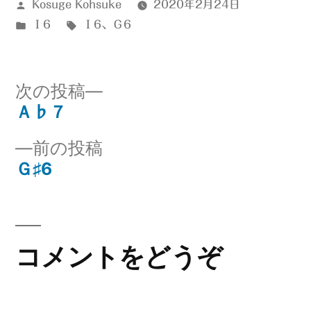
投
Kosuge Kohsuke
2020年2月24日
稿
カ
タ
Ⅰ6
Ⅰ6
、
Ｇ6
者:
テ
グ:
ゴ
リ
次
次の投稿
ー:
の
Ａ♭７
投
投
前
前の投稿
稿:
稿
の
Ｇ♯6
ナ
投
稿:
ビ
ゲ
コメントをどうぞ
ー
シ