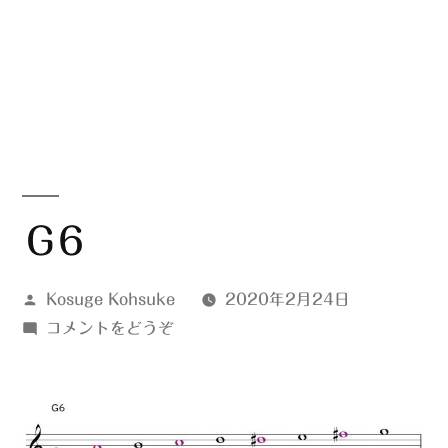
Ｇ6
投
Kosuge Kohsuke
2020年2月24日
稿
(Ｇ
コメントをどうぞ
者:
6)