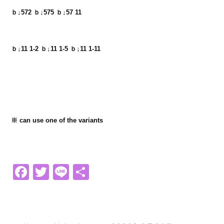
ｂ↓572 ｂ↓575 ｂ↓57 11
ｂ↓11 1-2 ｂ↓11 1-5 ｂ↓11 1-11
※ can use one of the variants
Facebook
Twitter
Line
共
有