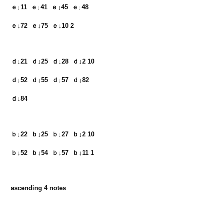
ｅ↓11  ｅ↓41  ｅ↓45  ｅ↓48　

ｅ↓72  ｅ↓75  ｅ↓10 2
ｄ↓21  ｄ↓25  ｄ↓28  ｄ↓2 10　

ｄ↓52  ｄ↓55  ｄ↓57  ｄ↓82　

ｄ↓84
ｂ↓22  ｂ↓25  ｂ↓27  ｂ↓2 10　

ｂ↓52  ｂ↓54  ｂ↓57  ｂ↓11 1
ascending 4 notes