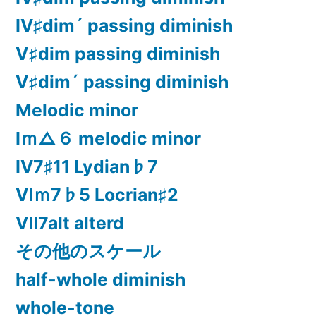
Ⅳ♯dim´ passing diminish
Ⅴ♯dim passing diminish
Ⅴ♯dim´ passing diminish
Melodic minor
Ⅰｍ△６ melodic minor
Ⅳ7♯11 Lydian♭7
Ⅵｍ7♭5 Locrian♯2
Ⅶ7alt alterd
その他のスケール
half-whole diminish
whole-tone