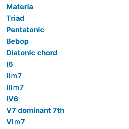
Materia
Triad
Pentatonic
Bebop
Diatonic chord
Ⅰ6
Ⅱｍ7
Ⅲｍ7
Ⅳ6
Ⅴ7 dominant 7th
Ⅵｍ7