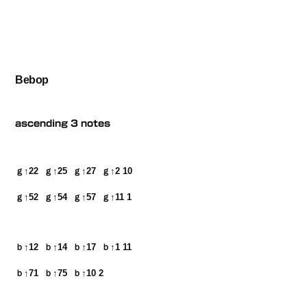
Bebop
ascending 3 notes
ｇ↑22  ｇ↑25  ｇ↑27  ｇ↑2 10　

ｇ↑52  ｇ↑54  ｇ↑57  ｇ↑11 1
ｂ↑12  ｂ↑14  ｂ↑17  ｂ↑1 11　

ｂ↑71  ｂ↑75  ｂ↑10 2