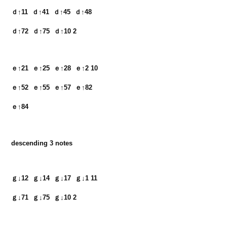
ｄ↑11  ｄ↑41  ｄ↑45  ｄ↑48　

ｄ↑72  ｄ↑75  ｄ↑10 2
ｅ↑21  ｅ↑25  ｅ↑28  ｅ↑2 10　

ｅ↑52  ｅ↑55  ｅ↑57  ｅ↑82　

ｅ↑84
descending 3 notes
ｇ↓12  ｇ↓14  ｇ↓17  ｇ↓1 11　

ｇ↓71  ｇ↓75  ｇ↓10 2