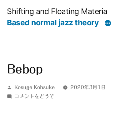
コ
Shifting and Floating Materia
ン
Based normal jazz theory
テ
ン
ツ
へ
Bebop
ス
投
Kosuge Kohsuke
2020年3月1日
キ
稿
(Bebop)
コメントをどうぞ
ッ
者:
プ