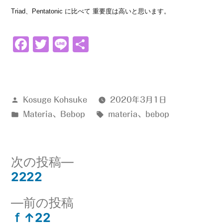
Triad、Pentatonic に比べて 重要度は高いと思います。
Facebook
Twitter
Line
共
有
投
Kosuge Kohsuke
2020年3月1日
稿
カ
タ
Materia
、
Bebop
materia
、
bebop
者:
テ
グ:
ゴ
リ
次
次の投稿
ー:
の
2222
投
投
前
前の投稿
稿:
稿
の
ｆ↑22