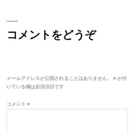
ナ
投
稿:
ビ
ゲ
コメントをどうぞ
ー
シ
ョ
メールアドレスが公開されることはありません。
※
が付
ン
いている欄は必須項目です
コメント
※