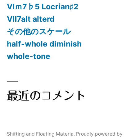
Ⅵｍ7♭5 Locrian♯2
Ⅶ7alt alterd
その他のスケール
half-whole diminish
whole-tone
最近のコメント
Shifting and Floating Materia
,
Proudly powered by