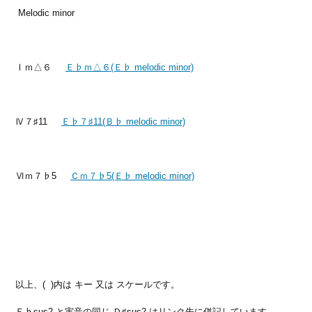
Melodic minor
Ⅰｍ△６
Ｅ♭ｍ△６(Ｅ♭ melodic minor)
Ⅳ７♯11
Ｅ♭７♯11(Ｂ♭ melodic minor)
Ⅵｍ７♭5
Ｃｍ７♭5(Ｅ♭ melodic minor)
以上、( )内は キー 又は スケールです。
Ｅ♭sus2 と実音の同じ Ｄ♯sus2 はリンク先に併記しています。