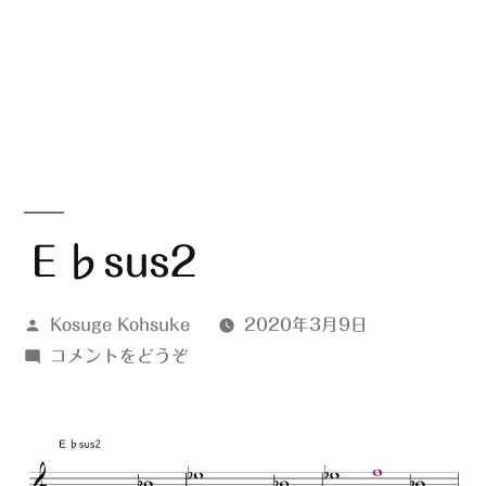
Ｅ♭sus2
投
Kosuge Kohsuke
2020年3月9日
稿
(Ｅ
コメントをどうぞ
者:
♭sus2)