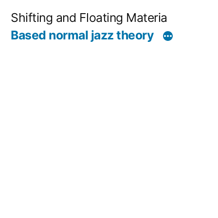
コ
Shifting and Floating Materia
ン
Based normal jazz theory
テ
ン
ツ
へ
ス
キ
ッ
プ