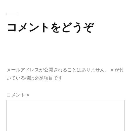
稿:
ビ
ゲ
コメントをどうぞ
ー
シ
ョ
メールアドレスが公開されることはありません。
※
が付
ン
いている欄は必須項目です
コメント
※