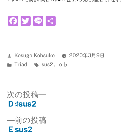
Facebook
Twitter
Line
共
有
投
Kosuge Kohsuke
2020年3月9日
稿
カ
タ
Triad
sus2
、
ｅ♭
者:
テ
グ:
ゴ
リ
次
次の投稿
ー:
の
Ｄ♯sus2
投
投
前
前の投稿
稿:
稿
の
Ｅsus2
ナ
投