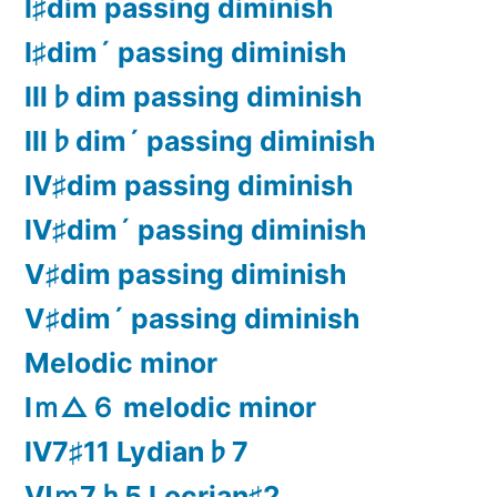
Ⅰ♯dim passing diminish
Ⅰ♯dim´ passing diminish
Ⅲ♭dim passing diminish
Ⅲ♭dim´ passing diminish
Ⅳ♯dim passing diminish
Ⅳ♯dim´ passing diminish
Ⅴ♯dim passing diminish
Ⅴ♯dim´ passing diminish
Melodic minor
Ⅰｍ△６ melodic minor
Ⅳ7♯11 Lydian♭7
Ⅵｍ7♭5 Locrian♯2