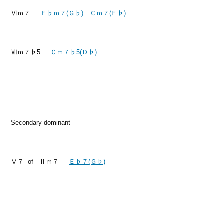
Ⅵｍ７
Ｅ♭ｍ７(Ｇ♭)
Ｃｍ７(Ｅ♭)
Ⅶｍ７♭5
Ｃｍ７♭5(Ｄ♭)
Secondary dominant
Ⅴ７ of Ⅱｍ７
Ｅ♭７(Ｇ♭)