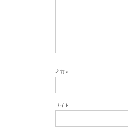
ョ
ン
名前
※
サイト