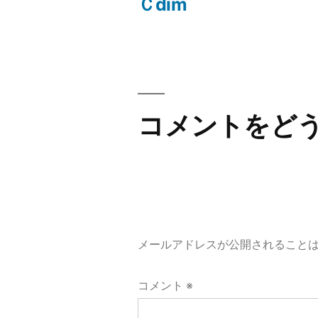
の
Ｃdim
投
投
稿:
稿
ナ
コメントをど
ビ
ゲ
ー
メールアドレスが公開されること
シ
コメント
※