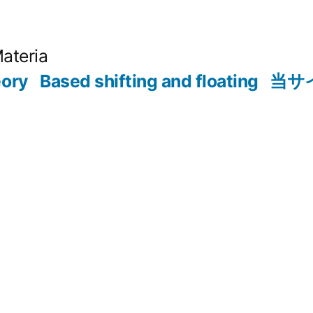
Materia
eory
Based shifting and floating
当サ