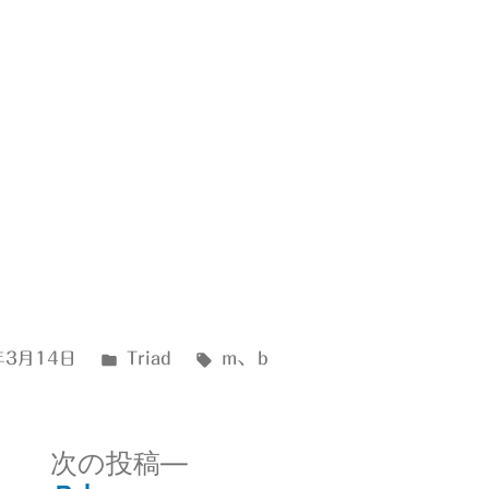
カ
タ
年3月14日
Triad
m
、
ｂ
テ
グ:
ゴ
リ
次
次の投稿
ー: