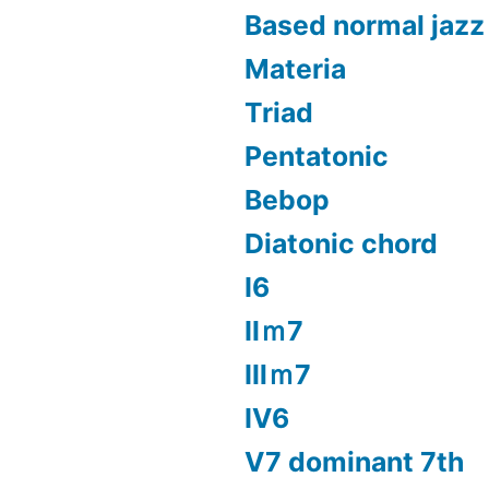
Based normal jazz
Materia
Triad
Pentatonic
Bebop
Diatonic chord
Ⅰ6
Ⅱｍ7
Ⅲｍ7
Ⅳ6
Ⅴ7 dominant 7th