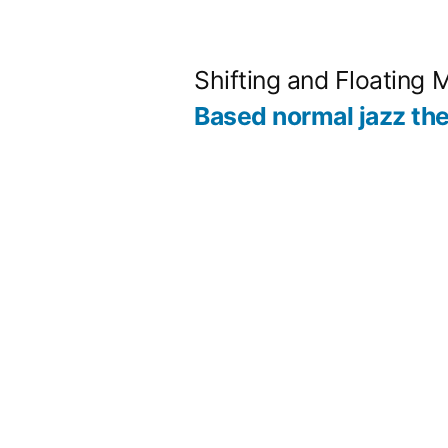
コ
ン
Shifting and Floating 
テ
Based normal jazz th
ン
ツ
へ
ス
キ
ッ
プ