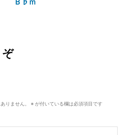
の
Ｂ♭ｍ
投
稿:
うぞ
はありません。
※
が付いている欄は必須項目です