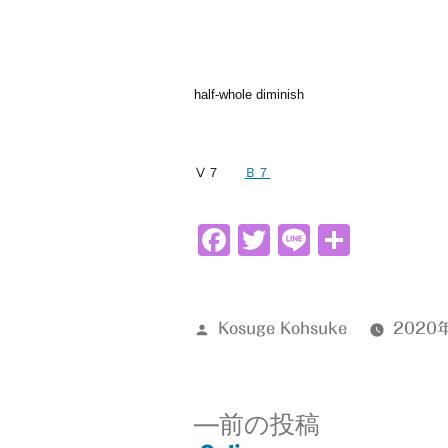
half-whole diminish
Ⅴ７
Ｂ７
Facebook
Twitter
Line
共
有
投
Kosuge Kohsuke
2020
稿
者:
前
前の投稿