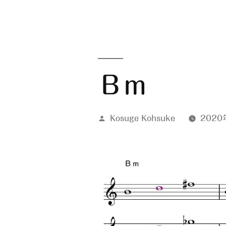
Ｂｍ
投
Kosuge Kohsuke
2020
稿
者: