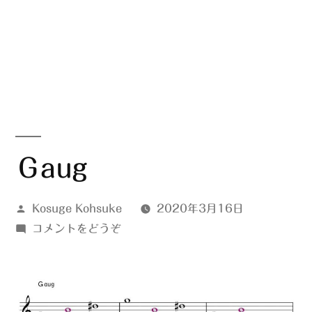
Ｇaug
投
Kosuge Kohsuke
2020年3月16日
稿
(Ｇ
コメントをどうぞ
者:
aug)