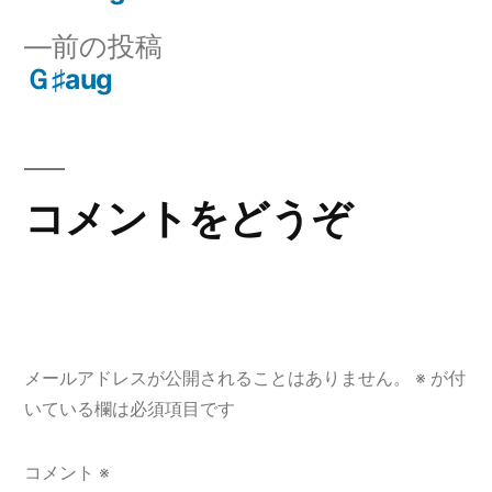
投
投
前
前の投稿
稿:
稿
の
Ｇ♯aug
ナ
投
稿:
ビ
ゲ
コメントをどうぞ
ー
シ
ョ
メールアドレスが公開されることはありません。
※
が付
ン
いている欄は必須項目です
コメント
※