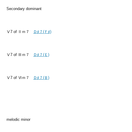
Secondary dominant
Ⅴ7 of Ⅱｍ７
Ｄ♯７(Ｆ♯)
Ⅴ7 of Ⅲｍ７
Ｄ♯７(Ｅ)
Ⅴ7 of Ⅵｍ７
Ｄ♯７(Ｂ)
melodic minor