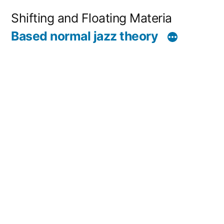
コ
Shifting and Floating Materia
ン
Based normal jazz theory
テ
ン
ツ
へ
ス
キ
ッ
プ