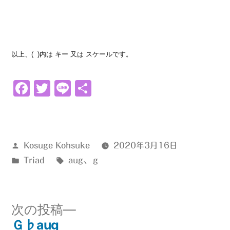
以上、( )内は キー 又は スケールです。
Facebook
Twitter
Line
共
有
投
Kosuge Kohsuke
2020年3月16日
稿
カ
タ
Triad
aug
、
ｇ
者:
テ
グ:
ゴ
リ
次
次の投稿
ー:
の
Ｇ♭aug