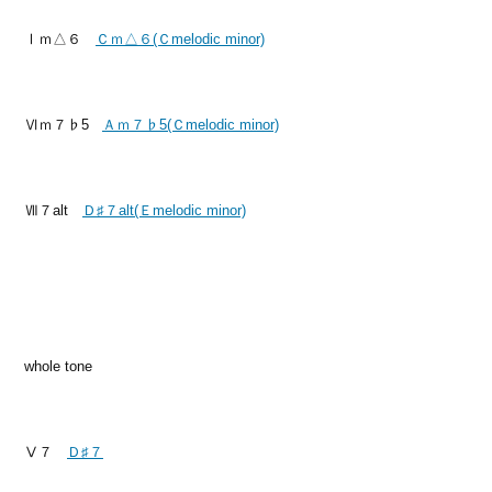
Ⅰｍ△６
Ｃｍ△６(Ｃmelodic minor)
Ⅵｍ７♭5
Ａｍ７♭5(Ｃmelodic minor)
Ⅶ７alt
Ｄ♯７alt(Ｅmelodic minor)
whole tone
Ⅴ７
Ｄ♯７