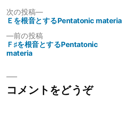
リ
次
次の投稿
ー:
の
Ｅを根音とするPentatonic materia
投
投
前
前の投稿
稿:
稿
の
Ｆ♯を根音とするPentatonic
ナ
投
materia
稿:
ビ
ゲ
コメントをどうぞ
ー
シ
ョ
ン