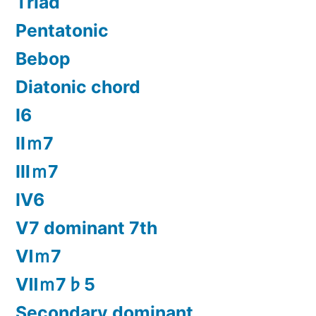
Triad
Pentatonic
Bebop
Diatonic chord
Ⅰ6
Ⅱｍ7
Ⅲｍ7
Ⅳ6
Ⅴ7 dominant 7th
Ⅵｍ7
Ⅶｍ7♭5
Secondary dominant