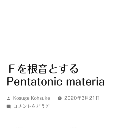
Ｆを根音とする
Pentatonic materia
投
Kosuge Kohsuke
2020年3月21日
稿
(Ｆ
コメントをどうぞ
者:
を
根