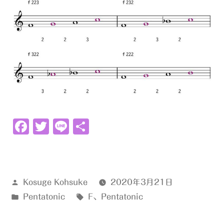
音
と
す
る
Pentatonic
materia)
Facebook
Twitter
Line
共
有
投
Kosuge Kohsuke
2020年3月21日
稿
カ
タ
Pentatonic
F
、
Pentatonic
者:
テ
グ:
ゴ