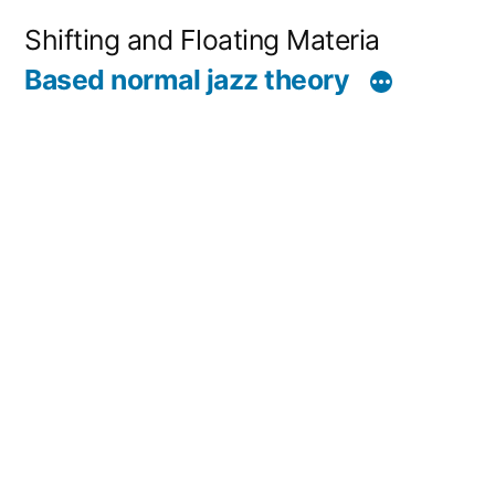
コ
Shifting and Floating Materia
ン
Based normal jazz theory
テ
ン
ツ
へ
ス
キ
ッ
プ