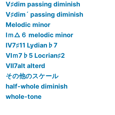
Ⅴ♯dim passing diminish
Ⅴ♯dim´ passing diminish
Melodic minor
Ⅰｍ△６ melodic minor
Ⅳ7♯11 Lydian♭7
Ⅵｍ7♭5 Locrian♯2
Ⅶ7alt alterd
その他のスケール
half-whole diminish
whole-tone