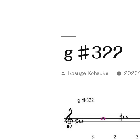
ｇ♯322
投
Kosuge Kohsuke
2020
稿
者: