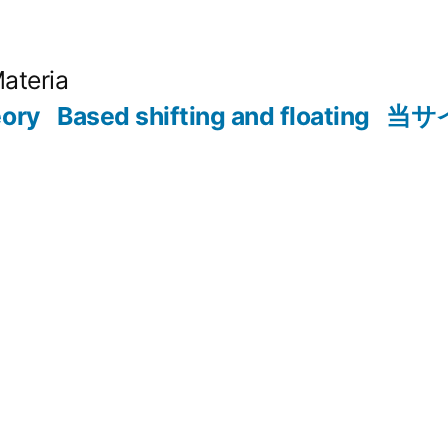
Materia
eory
Based shifting and floating
当サ