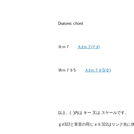
Diatonic chord
Ⅲｍ７
Ａ♯ｍ７(Ｆ♯)
Ⅶｍ７♭5
Ａ♯ｍ７♭5(Ｂ)
以上、( )内は キー 又は スケールです。
ｇ♯322と実音の同じａ♭322はリンク先