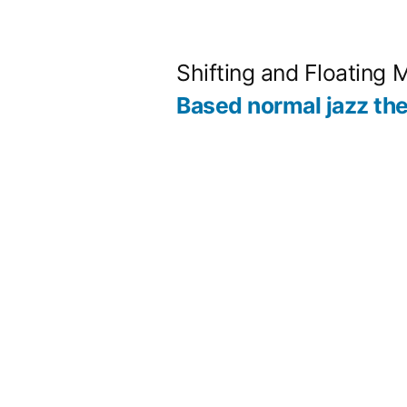
コ
ン
Shifting and Floating 
テ
Based normal jazz th
ン
ツ
へ
ス
キ
ッ
プ