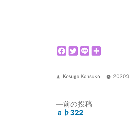
Facebook
Twitter
Line
共
有
投
Kosuge Kohsuke
2020
稿
者:
前
前の投稿
の
ａ♭322
投
投