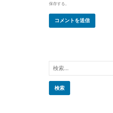
保存する。
検
索: