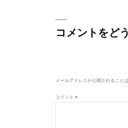
稿:
稿
ナ
コメントをど
ビ
ゲ
ー
メールアドレスが公開されること
シ
コメント
※
ョ
ン