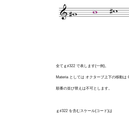
全てｇ♯322 で表します(一例)。
Materia としては オクターブ上下の移動は 
順番の並び替えは不可とします。
ｇ♯322 を含むスケール(コード)は