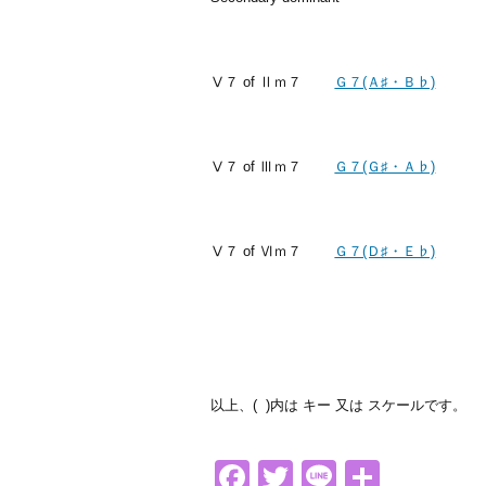
Ⅴ７ of Ⅱｍ７
Ｇ７(Ａ♯・Ｂ♭)
Ⅴ７ of Ⅲｍ７
Ｇ７(Ｇ♯・Ａ♭)
Ⅴ７ of Ⅵｍ７
Ｇ７(Ｄ♯・Ｅ♭)
以上、( )内は キー 又は スケールです。
Facebook
Twitter
Line
共