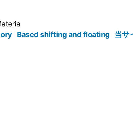
Materia
eory
Based shifting and floating
当サ