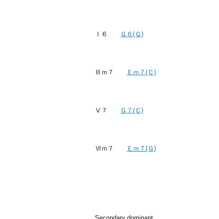
Ⅰ６
Ｇ６(Ｇ)
Ⅲｍ７
Ｅｍ７(Ｃ)
Ⅴ７
Ｇ７(Ｃ)
Ⅵｍ７
Ｅｍ７(Ｇ)
Secondary dominant