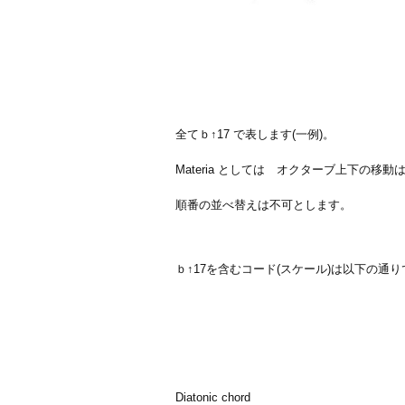
全てｂ↑17 で表します(一例)。
Materia としては オクターブ上下の移動は
順番の並べ替えは不可とします。
ｂ↑17を含むコード(スケール)は以下の通
Diatonic chord