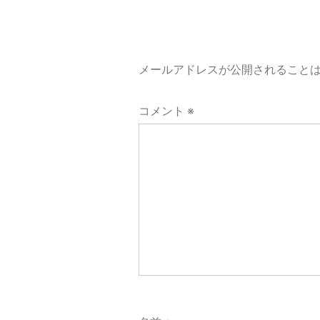
ゲ
ー
メールアドレスが公開されること
シ
コメント
※
ョ
ン