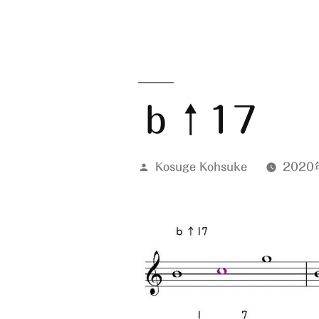
ｂ↑17
投
Kosuge Kohsuke
2020
稿
者: