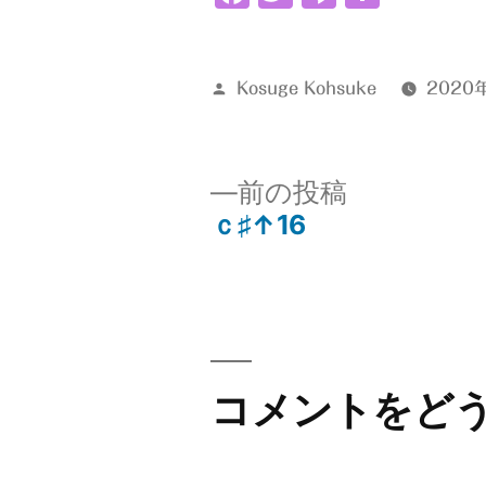
有
投
Kosuge Kohsuke
2020
稿
者:
前
前の投稿
の
ｃ♯↑16
投
投
稿:
稿
ナ
コメントをど
ビ