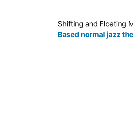
コ
ン
Shifting and Floating 
テ
Based normal jazz th
ン
ツ
へ
ス
キ
ッ
プ