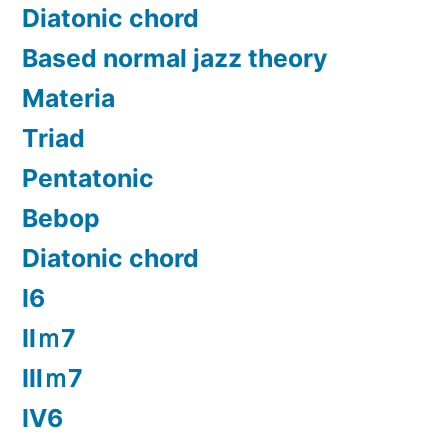
Diatonic chord
Based normal jazz theory
Materia
Triad
Pentatonic
Bebop
Diatonic chord
Ⅰ6
Ⅱｍ7
Ⅲｍ7
Ⅳ6