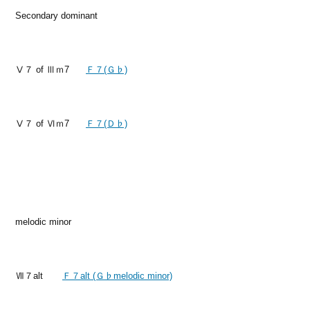
Secondary dominant
Ⅴ７ of Ⅲｍ7
Ｆ７(Ｇ♭)
Ⅴ７ of Ⅵｍ7
Ｆ７(Ｄ♭)
melodic minor
Ⅶ７alt
Ｆ７alt (Ｇ♭melodic minor)