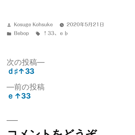
有
投
Kosuge Kohsuke
2020年5月21日
稿
カ
タ
Bebop
↑33
、
ｅ♭
者:
テ
グ:
ゴ
リ
次
次の投稿
ー:
の
ｄ♯↑33
投
投
前
前の投稿
稿:
稿
の
ｅ↑33
ナ
投
稿:
ビ
ゲ
コメントをどうぞ