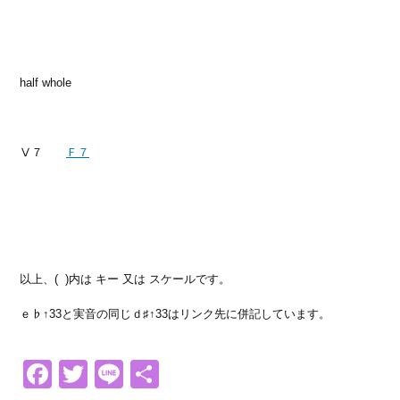
half whole
Ⅴ７
Ｆ７
以上、( )内は キー 又は スケールです。
ｅ♭↑33と実音の同じｄ♯↑33はリンク先に併記しています。
Facebook
Twitter
Line
共