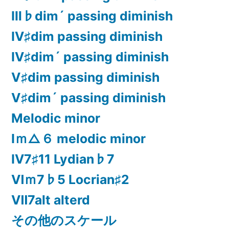
Ⅲ♭dim´ passing diminish
Ⅳ♯dim passing diminish
Ⅳ♯dim´ passing diminish
Ⅴ♯dim passing diminish
Ⅴ♯dim´ passing diminish
Melodic minor
Ⅰｍ△６ melodic minor
Ⅳ7♯11 Lydian♭7
Ⅵｍ7♭5 Locrian♯2
Ⅶ7alt alterd
その他のスケール