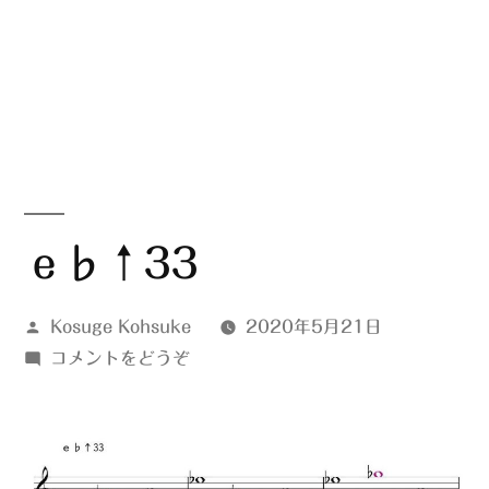
ｅ♭↑33
投
Kosuge Kohsuke
2020年5月21日
稿
(ｅ
コメントをどうぞ
者:
♭↑33)