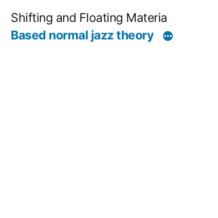
コ
Shifting and Floating Materia
ン
Based normal jazz theory
テ
ン
ツ
へ
ス
キ
ッ
プ