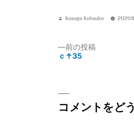
有
投
Kosuge Kohsuke
2020
稿
者:
前
前の投稿
の
ｃ↑35
投
投
稿:
稿
ナ
コメントをど
ビ