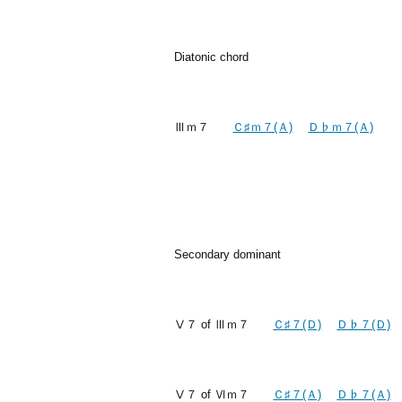
Diatonic chord
Ⅲｍ７
Ｃ♯ｍ７(Ａ)
Ｄ♭ｍ７(Ａ)
Secondary dominant
Ⅴ７ of Ⅲｍ７
Ｃ♯７(Ｄ)
Ｄ♭７(Ｄ)
Ⅴ７ of Ⅵｍ７
Ｃ♯７(Ａ)
Ｄ♭７(Ａ)