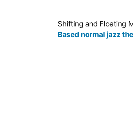
コ
ン
Shifting and Floating 
テ
Based normal jazz th
ン
ツ
へ
ス
キ
ッ
プ