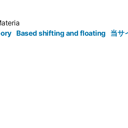
Materia
eory
Based shifting and floating
当サ