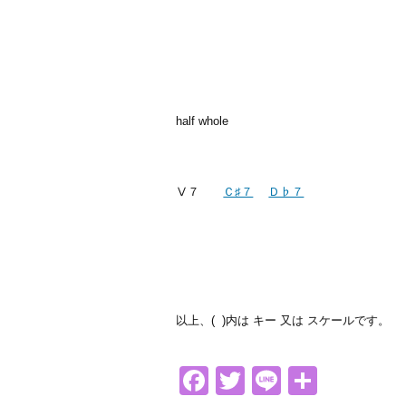
half whole
Ⅴ７
Ｃ♯７
Ｄ♭７
以上、( )内は キー 又は スケールです。
Facebook
Twitter
Line
共