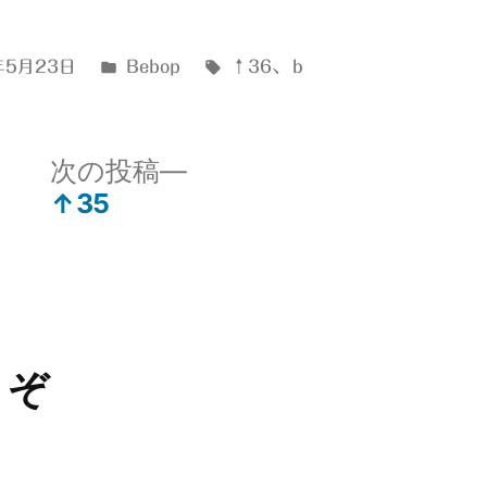
カ
タ
年5月23日
Bebop
↑36
、
ｂ
テ
グ:
ゴ
リ
次
次の投稿
ー:
の
↑35
投
稿:
うぞ