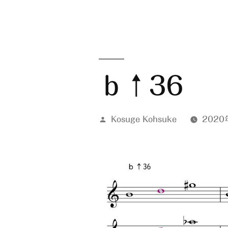
ｂ↑36
投
Kosuge Kohsuke
2020
稿
者: