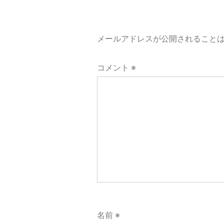
ゲ
ー
メールアドレスが公開されること
シ
コメント
※
ョ
ン
名前
※