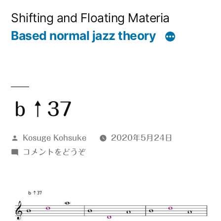
コ
Shifting and Floating Materia
ン
Based normal jazz theory
テ
ン
ツ
へ
ｂ↑37
ス
投
Kosuge Kohsuke
2020年5月24日
キ
稿
(ｂ
コメントをどうぞ
ッ
者:
↑37)
プ