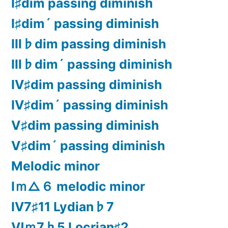
Ⅰ♯dim passing diminish
Ⅰ♯dim´ passing diminish
Ⅲ♭dim passing diminish
Ⅲ♭dim´ passing diminish
Ⅳ♯dim passing diminish
Ⅳ♯dim´ passing diminish
Ⅴ♯dim passing diminish
Ⅴ♯dim´ passing diminish
Melodic minor
Ⅰｍ△６ melodic minor
Ⅳ7♯11 Lydian♭7
Ⅵｍ7♭5 Locrian♯2