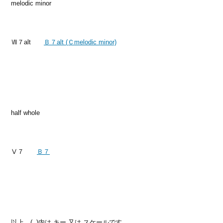
melodic minor
Ⅶ７alt
Ｂ７alt (Ｃmelodic minor)
half whole
Ⅴ７
Ｂ７
以上、( )内は キー 又は スケールです。