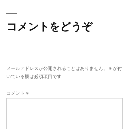
稿:
ビ
ゲ
コメントをどうぞ
ー
シ
ョ
メールアドレスが公開されることはありません。
※
が付
ン
いている欄は必須項目です
コメント
※