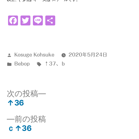
Facebook
Twitter
Line
共
有
投
Kosuge Kohsuke
2020年5月24日
稿
カ
タ
Bebop
↑37
、
ｂ
者:
テ
グ:
ゴ
リ
次
次の投稿
ー:
の
↑36
投
投
前
前の投稿
稿:
稿
の
ｃ↑36
ナ
投