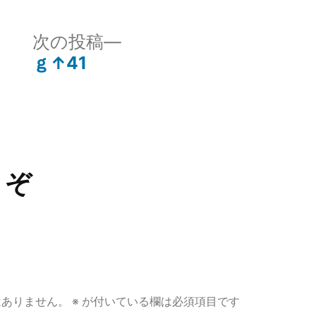
ゴ
リ
次
次の投稿
ー:
の
ｇ↑41
投
稿:
うぞ
はありません。
※
が付いている欄は必須項目です