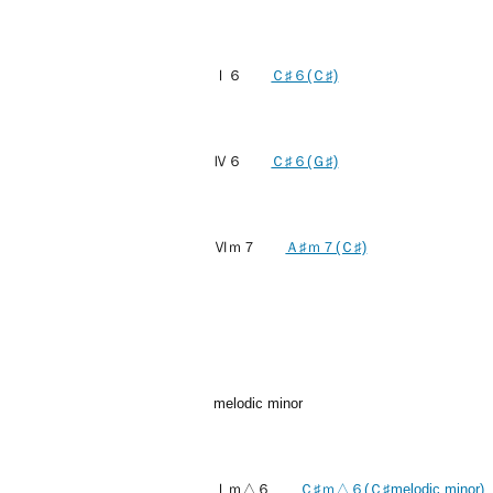
Ⅰ６
Ｃ♯６(Ｃ♯)
Ⅳ６
Ｃ♯６(Ｇ♯)
Ⅵｍ７
Ａ♯ｍ７(Ｃ♯)
melodic minor
Ⅰｍ△６
Ｃ♯ｍ△６(Ｃ♯melodic minor)