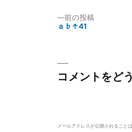
者:
前
前の投稿
の
ａ♭↑41
投
投
稿:
稿
ナ
コメントをど
ビ
ゲ
ー
メールアドレスが公開されること