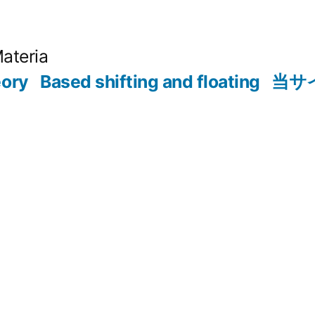
Materia
eory
Based shifting and floating
当サ