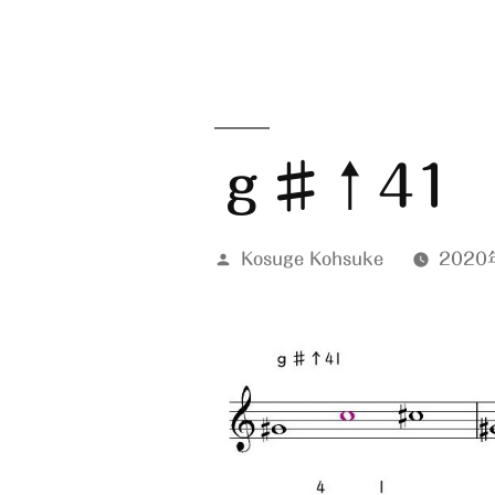
ｇ♯↑41
投
Kosuge Kohsuke
2020
稿
者: