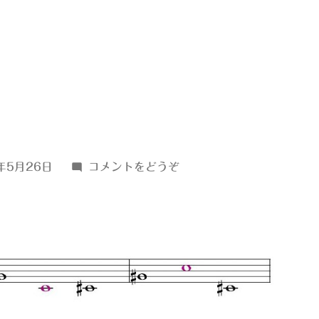
(ｇ
年5月26日
コメントをどうぞ
♯↑41)