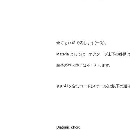
全てｇ♯↑41で表します(一例)。
Materia としては オクターブ上下の移動は
順番の並べ替えは不可とします。
ｇ♯↑41を含むコード(スケール)は以下の通
Diatonic chord