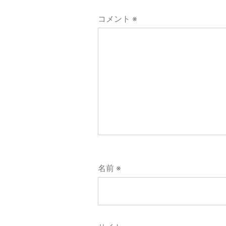
シ
コメント
※
ョ
ン
名前
※