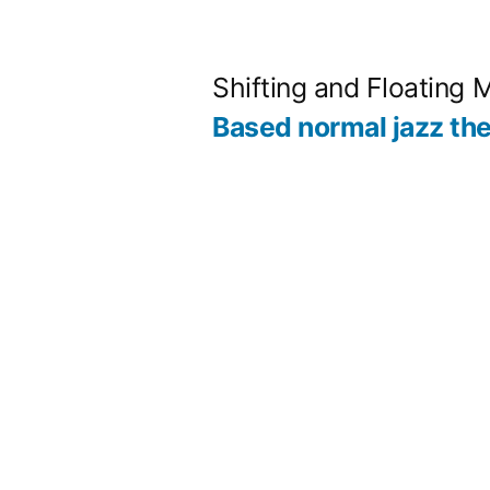
コ
ン
Shifting and Floating 
テ
Based normal jazz th
ン
ツ
へ
ス
キ
ッ
プ