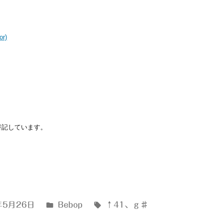
r)
に併記しています。
カ
タ
年5月26日
Bebop
↑41
、
ｇ♯
テ
グ: