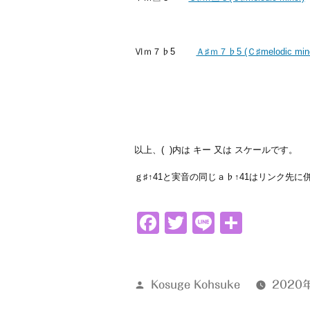
Ⅵｍ７♭5
Ａ♯ｍ７♭5 (Ｃ♯melodic mino
以上、( )内は キー 又は スケールです。
ｇ♯↑41と実音の同じａ♭↑41はリンク先
Facebook
Twitter
Line
共
有
投
Kosuge Kohsuke
2020
稿