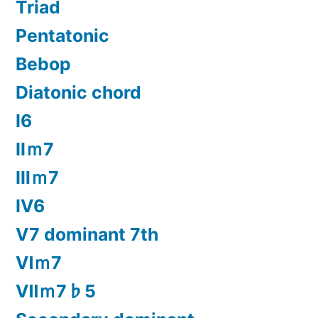
Triad
Pentatonic
Bebop
Diatonic chord
Ⅰ6
Ⅱｍ7
Ⅲｍ7
Ⅳ6
Ⅴ7 dominant 7th
Ⅵｍ7
Ⅶｍ7♭5