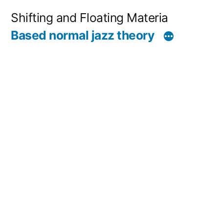
コ
Shifting and Floating Materia
ン
Based normal jazz theory
テ
ン
ツ
へ
ス
キ
ッ
プ