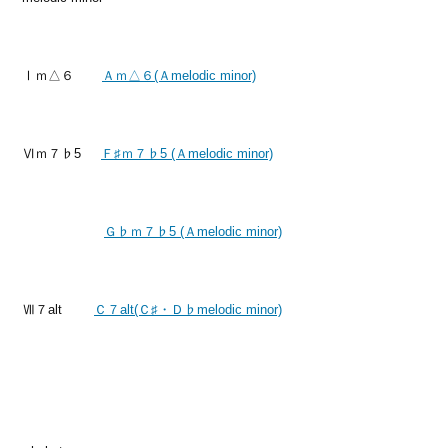
Ⅰｍ△６
Ａｍ△６(Ａmelodic minor)
Ⅵｍ７♭5
Ｆ♯ｍ７♭5 (Ａmelodic minor)
Ｇ♭ｍ７♭5 (Ａmelodic minor)
Ⅶ７alt
Ｃ７alt(Ｃ♯・Ｄ♭melodic minor)