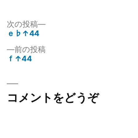
者:
テ
グ:
ゴ
リ
次
次の投稿
ー:
の
ｅ♭↑44
投
投
前
前の投稿
稿:
稿
の
ｆ↑44
ナ
投
稿:
ビ
ゲ
コメントをどうぞ
ー
シ
ョ