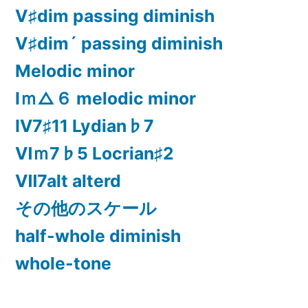
Ⅴ♯dim passing diminish
Ⅴ♯dim´ passing diminish
Melodic minor
Ⅰｍ△６ melodic minor
Ⅳ7♯11 Lydian♭7
Ⅵｍ7♭5 Locrian♯2
Ⅶ7alt alterd
その他のスケール
half-whole diminish
whole-tone