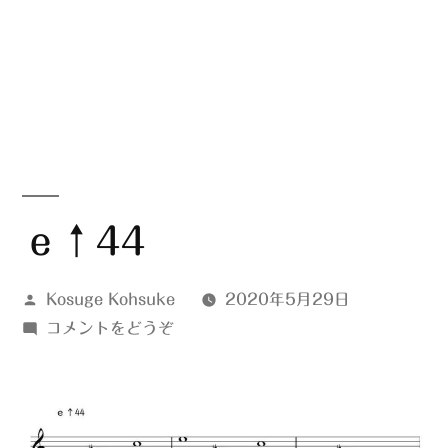
ｅ↑44
投
Kosuge Kohsuke
2020年5月29日
稿
(ｅ
コメントをどうぞ
者:
↑44)