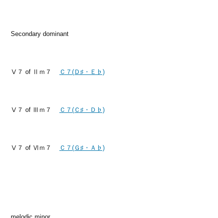
Secondary dominant
Ⅴ７ of Ⅱｍ７
Ｃ７(Ｄ♯・Ｅ♭)
Ⅴ７ of Ⅲｍ７
Ｃ７(Ｃ♯・Ｄ♭)
Ⅴ７ of Ⅵｍ７
Ｃ７(Ｇ♯・Ａ♭)
melodic minor