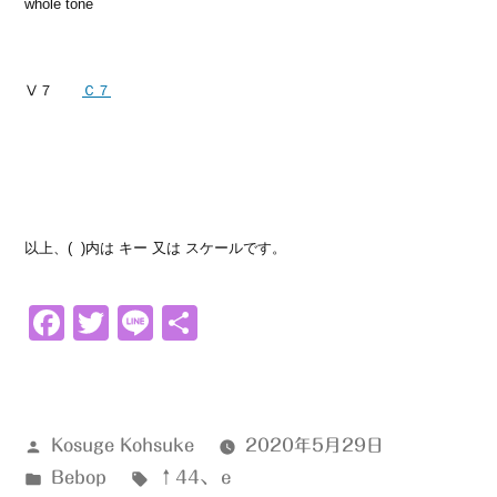
whole tone
Ⅴ７
Ｃ７
以上、( )内は キー 又は スケールです。
Facebook
Twitter
Line
共
有
投
Kosuge Kohsuke
2020年5月29日
稿
カ
タ
Bebop
↑44
、
ｅ