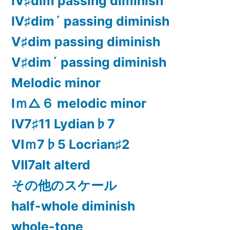
Ⅳ♯dim passing diminish
Ⅳ♯dim´ passing diminish
Ⅴ♯dim passing diminish
Ⅴ♯dim´ passing diminish
Melodic minor
Ⅰｍ△６ melodic minor
Ⅳ7♯11 Lydian♭7
Ⅵｍ7♭5 Locrian♯2
Ⅶ7alt alterd
その他のスケール
half-whole diminish
whole-tone