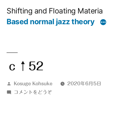
コ
Shifting and Floating Materia
ン
Based normal jazz theory
テ
ン
ツ
へ
ｃ↑52
ス
投
Kosuge Kohsuke
2020年6月5日
キ
稿
(ｃ
コメントをどうぞ
ッ
者:
↑52)
プ