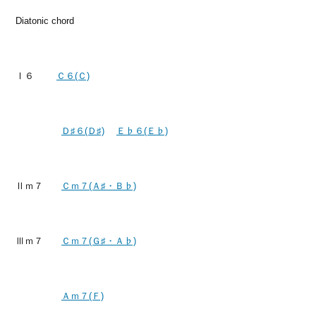
Diatonic chord
Ⅰ６
Ｃ６(Ｃ)
Ｄ♯６(Ｄ♯)
Ｅ♭６(Ｅ♭)
Ⅱｍ７
Ｃｍ７(Ａ♯・Ｂ♭)
Ⅲｍ７
Ｃｍ７(Ｇ♯・Ａ♭)
Ａｍ７(Ｆ)