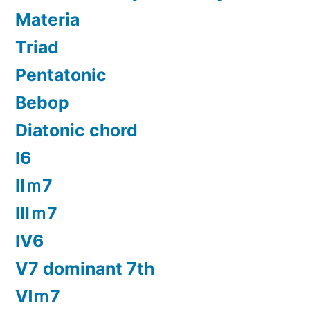
Materia
Triad
Pentatonic
Bebop
Diatonic chord
Ⅰ6
Ⅱｍ7
Ⅲｍ7
Ⅳ6
Ⅴ7 dominant 7th
Ⅵｍ7