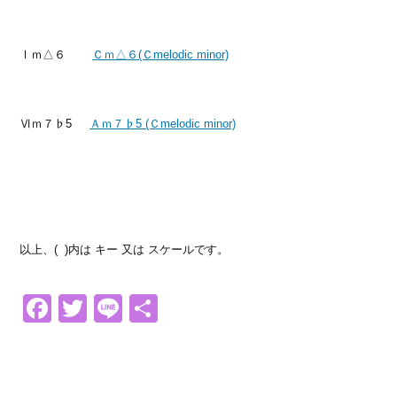
Ⅰｍ△６
Ｃｍ△６(Ｃmelodic minor)
Ⅵｍ７♭5
Ａｍ７♭5 (Ｃmelodic minor)
以上、( )内は キー 又は スケールです。
Facebook
Twitter
Line
共
有