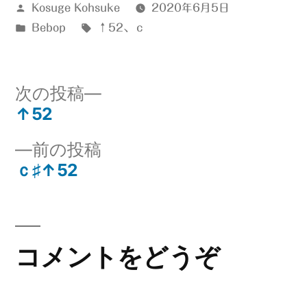
投
Kosuge Kohsuke
2020年6月5日
稿
カ
タ
Bebop
↑52
、
ｃ
者:
テ
グ:
ゴ
リ
次
次の投稿
ー:
の
↑52
投
投
前
前の投稿
稿:
稿
の
ｃ♯↑52
ナ
投
稿:
ビ
ゲ
コメントをどうぞ
ー