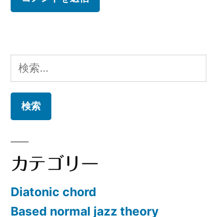
検
索:
カテゴリー
Diatonic chord
Based normal jazz theory