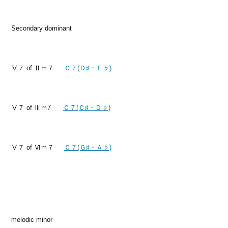
Secondary dominant
Ⅴ７ of Ⅱｍ７
Ｃ７(Ｄ♯・Ｅ♭)
Ⅴ７ of Ⅲｍ7
Ｃ７(Ｃ♯・Ｄ♭)
Ⅴ７ of Ⅵｍ７
Ｃ７(Ｇ♯・Ａ♭)
melodic minor