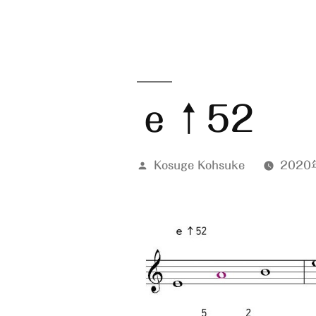
ｅ↑52
投
Kosuge Kohsuke
2020
稿
者: