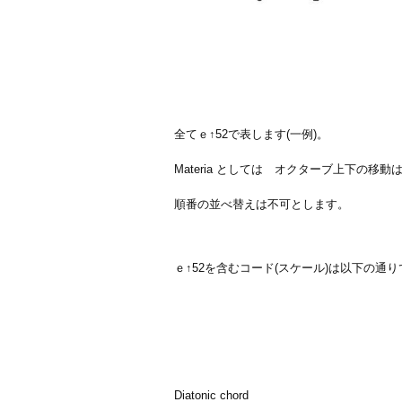
全てｅ↑52で表します(一例)。
Materia としては オクターブ上下の移動は
順番の並べ替えは不可とします。
ｅ↑52を含むコード(スケール)は以下の通
Diatonic chord