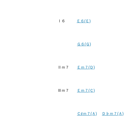
Ⅰ６
Ｅ６(Ｅ)
Ｇ６(Ｇ)
Ⅱｍ７
Ｅｍ７(Ｄ)
Ⅲｍ７
Ｅｍ７(Ｃ)
Ｃ♯ｍ７(Ａ)
Ｄ♭ｍ７(Ａ)