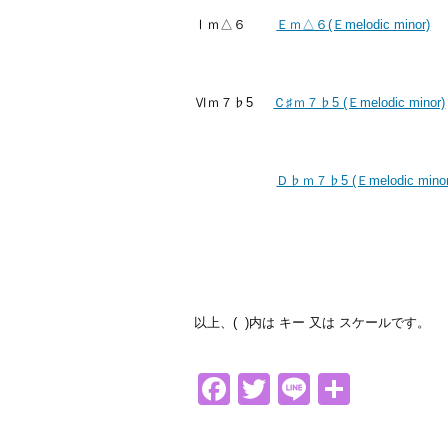
Ⅰｍ△６
Ｅｍ△６(Ｅmelodic minor)
Ⅵｍ７♭5
Ｃ♯ｍ７♭5 (Ｅmelodic minor)
Ｄ♭ｍ７♭5 (Ｅmelodic minor
以上、( )内は キー 又は スケールです。
Facebook
Twitter
Line
共
有