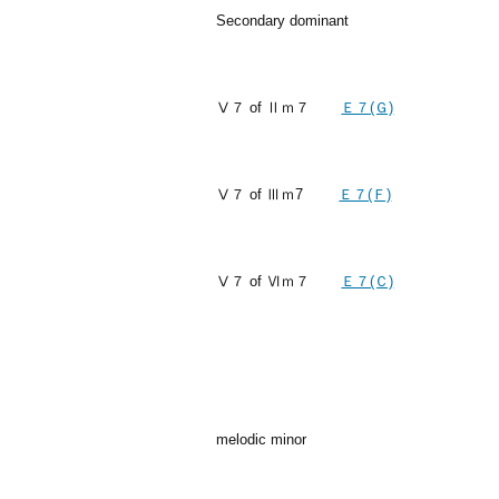
Secondary dominant
Ⅴ７ of Ⅱｍ７
Ｅ７(Ｇ)
Ⅴ７ of Ⅲｍ7
Ｅ７(Ｆ)
Ⅴ７ of Ⅵｍ７
Ｅ７(Ｃ)
melodic minor