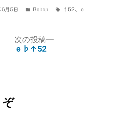
カ
タ
年6月5日
Bebop
↑52
、
ｅ
テ
グ:
ゴ
リ
次
次の投稿
ー:
の
ｅ♭↑52
投
稿:
うぞ