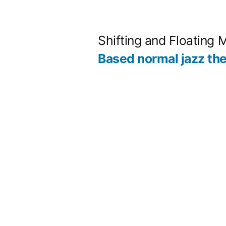
コ
ン
Shifting and Floating 
テ
Based normal jazz th
ン
ツ
へ
ス
キ
ッ
プ