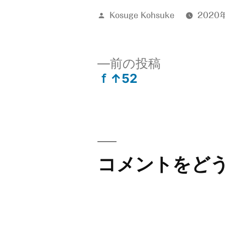
投
Kosuge Kohsuke
2020
稿
者:
前
前の投稿
の
ｆ↑52
投
投
稿:
稿
ナ
コメントをど
ビ
ゲ