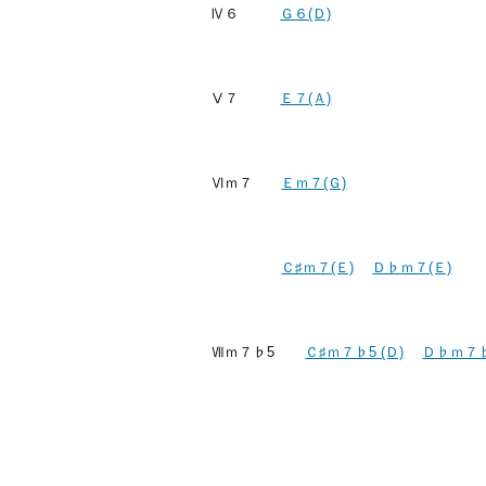
Ⅳ６
Ｇ６(Ｄ)
Ⅴ７
Ｅ７(Ａ)
Ⅵｍ７
Ｅｍ７(Ｇ)
Ｃ♯ｍ７(Ｅ)
Ｄ♭ｍ７(Ｅ)
Ⅶｍ７♭5
Ｃ♯ｍ７♭5 (Ｄ)
Ｄ♭ｍ７♭5