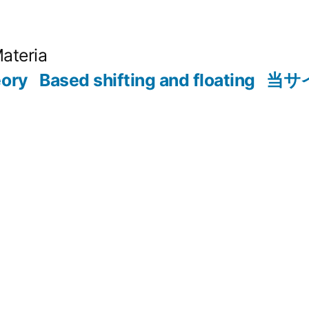
Materia
eory
Based shifting and floating
当サ