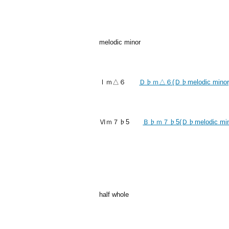
melodic minor
Ⅰｍ△６
Ｄ♭ｍ△６(Ｄ♭melodic minor
Ⅵｍ７♭5
Ｂ♭ｍ７♭5(Ｄ♭melodic min
half whole