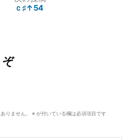
ー:
の
ｃ♯↑54
投
稿:
うぞ
はありません。
※
が付いている欄は必須項目です