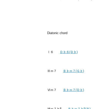
Diatonic chord
Ⅰ６
Ｄ♭６(Ｄ♭)
Ⅲｍ７
Ｂ♭ｍ７(Ｇ♭)
Ⅵｍ７
Ｂ♭ｍ７(Ｄ♭)
Ⅶｍ７♭5
Ｂ♭ｍ７♭5(Ｂ)