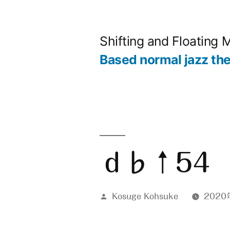
コ
ン
Shifting and Floating 
テ
Based normal jazz th
ン
ツ
へ
ス
キ
ｄ♭↑54
ッ
プ
投
Kosuge Kohsuke
2020
稿
者: