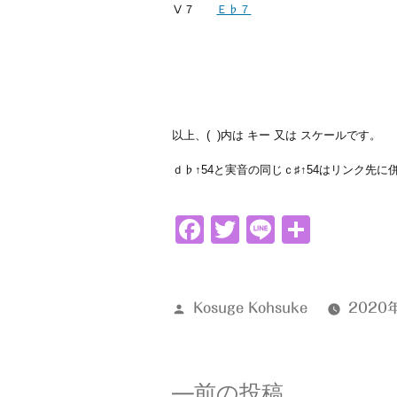
Ⅴ７
Ｅ♭７
以上、( )内は キー 又は スケールです。
ｄ♭↑54と実音の同じｃ♯↑54はリンク先
Facebook
Twitter
Line
共
有
投
Kosuge Kohsuke
2020
稿
者:
前
前の投稿