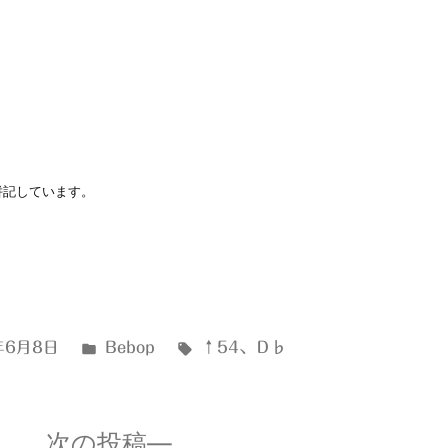
に併記しています。
カ
タ
年6月8日
Bebop
↑54
、
Ｄ♭
テ
グ:
ゴ
リ
次
次の投稿