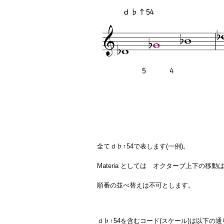
全てｄ♭↑54で表します(一例)。
Materia としては オクターブ上下の移動は
順番の並べ替えは不可とします。
ｄ♭↑54を含むコード(スケール)は以下の