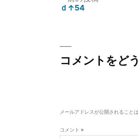
の
ｄ↑54
投
投
稿:
稿
ナ
コメントをど
ビ
ゲ
ー
メールアドレスが公開されること
シ
コメント
※