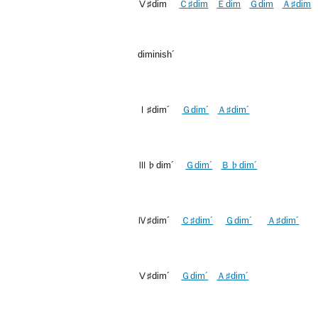
Ⅴ♯dim
Ｃ♯dim
Ｅdim
Ｇdim
Ａ♯dim
diminish´
Ⅰ♯dim´
Ｇdim´
Ａ♯dim´
Ⅲ♭dim´
Ｇdim´
Ｂ♭dim´
Ⅳ♯dim´
Ｃ♯dim´
Ｇdim´
Ａ♯dim´
Ⅴ♯dim´
Ｇdim´
Ａ♯dim´