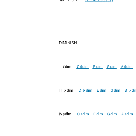
DIMINISH
Ⅰ♯dim
Ｃ♯dim
Ｅdim
Ｇdim
Ａ♯dim
Ⅲ♭dim
Ｄ♭dim
Ｅdim
Ｇdim
Ｂ♭di
Ⅳ♯dim
Ｃ♯dim
Ｅdim
Ｇdim
Ａ♯dim