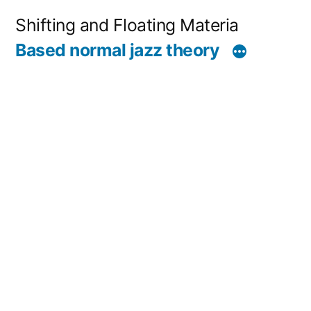
コ
Shifting and Floating Materia
ン
Based normal jazz theory
テ
ン
ツ
へ
ス
キ
ッ
プ