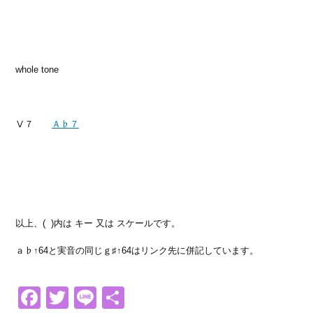
whole tone
Ⅴ７
Ａ♭７
以上、( )内は キー 又は スケールです。
ａ♭↑64と実音の同じｇ♯↑64はリンク先に併記しています。
Facebook
Twitter
Line
共