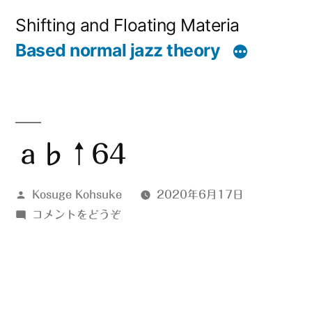
コ
Shifting and Floating Materia
ン
Based normal jazz theory
テ
ン
ツ
へ
ａ♭↑64
ス
投
Kosuge Kohsuke
2020年6月17日
キ
稿
(ａ
コメントをどうぞ
ッ
者:
♭↑64)
プ