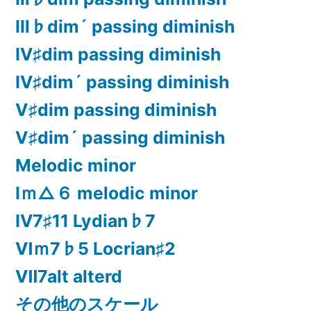
Ⅲ♭dim´ passing diminish
Ⅳ♯dim passing diminish
Ⅳ♯dim´ passing diminish
Ⅴ♯dim passing diminish
Ⅴ♯dim´ passing diminish
Melodic minor
Ⅰｍ△６ melodic minor
Ⅳ7♯11 Lydian♭7
Ⅵｍ7♭5 Locrian♯2
Ⅶ7alt alterd
その他のスケール