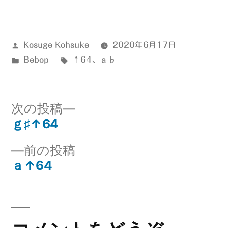
有
投
Kosuge Kohsuke
2020年6月17日
稿
カ
タ
Bebop
↑64
、
ａ♭
者:
テ
グ:
ゴ
リ
次
次の投稿
ー:
の
ｇ♯↑64
投
投
前
前の投稿
稿:
稿
の
ａ↑64
ナ
投
稿:
ビ
ゲ