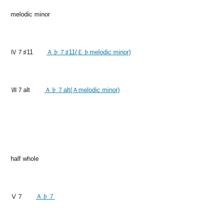
melodic minor
Ⅳ７♯11
Ａ♭７♯11(Ｅ♭melodic minor)
Ⅶ７alt
Ａ♭７alt(Ａmelodic minor)
half whole
Ⅴ７
Ａ♭７