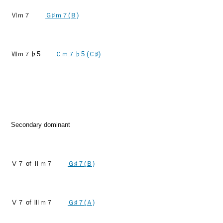
Ⅵｍ７
Ｇ♯ｍ７(Ｂ)
Ⅶｍ７♭5
Ｃｍ７♭5 (Ｃ♯)
Secondary dominant
Ⅴ７ of Ⅱｍ７
Ｇ♯７(Ｂ)
Ⅴ７ of Ⅲｍ７
Ｇ♯７(Ａ)