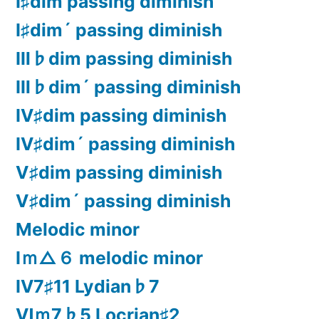
Ⅰ♯dim passing diminish
Ⅰ♯dim´ passing diminish
Ⅲ♭dim passing diminish
Ⅲ♭dim´ passing diminish
Ⅳ♯dim passing diminish
Ⅳ♯dim´ passing diminish
Ⅴ♯dim passing diminish
Ⅴ♯dim´ passing diminish
Melodic minor
Ⅰｍ△６ melodic minor
Ⅳ7♯11 Lydian♭7
Ⅵｍ7♭5 Locrian♯2