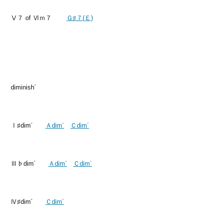
Ⅴ７ of Ⅵｍ７
Ｇ♯７(Ｅ)
diminish´
Ⅰ♯dim´
Ａdim´
Ｃdim´
Ⅲ♭dim´
Ａdim´
Ｃdim´
Ⅳ♯dim´
Ｃdim´