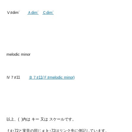
Ⅴ♯dim´
Ａdim´
Ｃdim´
melodic minor
Ⅳ７♯11
Ｂ７♯11(Ｆ♯melodic minor)
以上、( )内は キー 又は スケールです。
ｆ♯↑72と実音の同じｇ♭↑72はリンク先に併記しています。