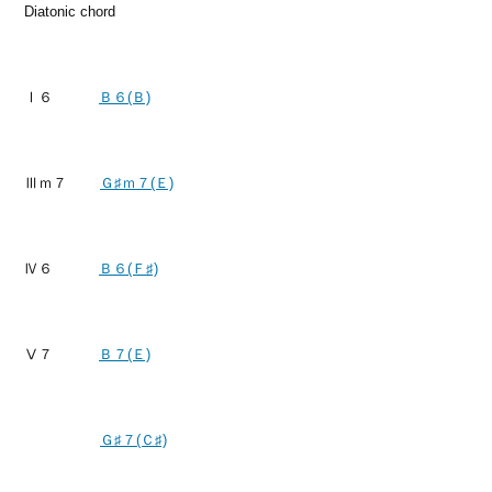
Diatonic chord
Ⅰ６
Ｂ６(Ｂ)
Ⅲｍ７
Ｇ♯ｍ７(Ｅ)
Ⅳ６
Ｂ６(Ｆ♯)
Ⅴ７
Ｂ７(Ｅ)
Ｇ♯７(Ｃ♯)