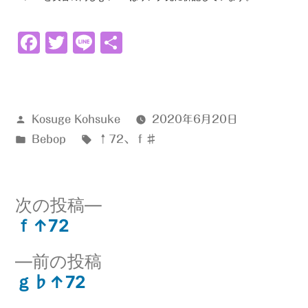
Facebook
Twitter
Line
共
有
投
Kosuge Kohsuke
2020年6月20日
稿
カ
タ
Bebop
↑72
、
ｆ♯
者:
テ
グ:
ゴ
リ
次
次の投稿
ー:
の
ｆ↑72
投
投
前
前の投稿
稿:
稿
の
ｇ♭↑72
ナ
投