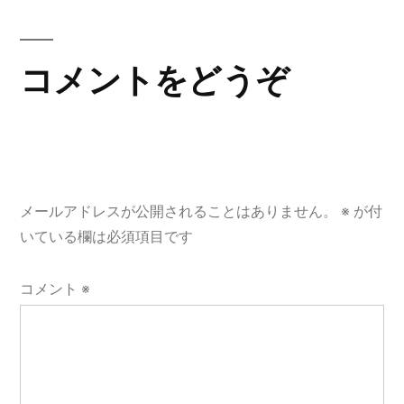
稿:
ビ
ゲ
コメントをどうぞ
ー
シ
ョ
メールアドレスが公開されることはありません。
※
が付
ン
いている欄は必須項目です
コメント
※