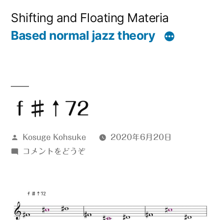
コ
Shifting and Floating Materia
ン
Based normal jazz theory
テ
ン
ツ
へ
ｆ♯↑72
ス
投
Kosuge Kohsuke
2020年6月20日
キ
稿
(ｆ
コメントをどうぞ
ッ
者:
♯↑72)
プ