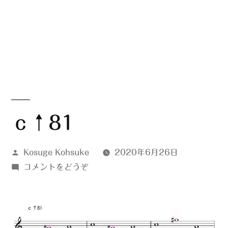
ｃ↑81
投
Kosuge Kohsuke
2020年6月26日
稿
(ｃ
コメントをどうぞ
者:
↑81)