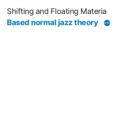
コ
Shifting and Floating Materia
ン
Based normal jazz theory
テ
ン
ツ
へ
ス
キ
ッ
プ