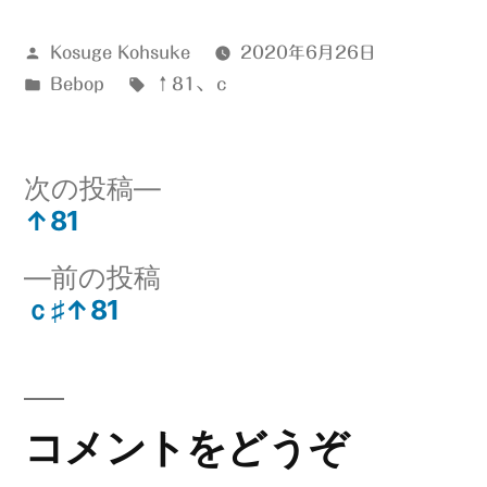
投
Kosuge Kohsuke
2020年6月26日
稿
カ
タ
Bebop
↑81
、
ｃ
者:
テ
グ:
ゴ
リ
次
次の投稿
ー:
の
↑81
投
投
前
前の投稿
稿:
稿
の
ｃ♯↑81
ナ
投
稿:
ビ
ゲ
コメントをどうぞ
ー