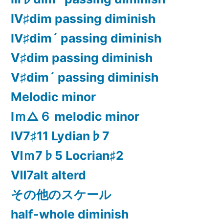
Ⅳ♯dim passing diminish
Ⅳ♯dim´ passing diminish
Ⅴ♯dim passing diminish
Ⅴ♯dim´ passing diminish
Melodic minor
Ⅰｍ△６ melodic minor
Ⅳ7♯11 Lydian♭7
Ⅵｍ7♭5 Locrian♯2
Ⅶ7alt alterd
その他のスケール
half-whole diminish