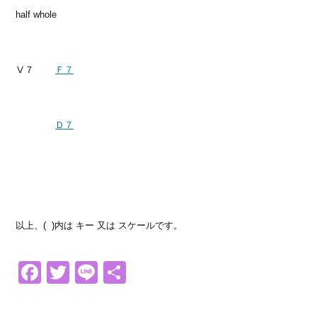
half whole
Ⅴ７
Ｆ７
Ｄ７
以上、( )内は キー 又は スケールです。
Facebook
Twitter
Line
共
有