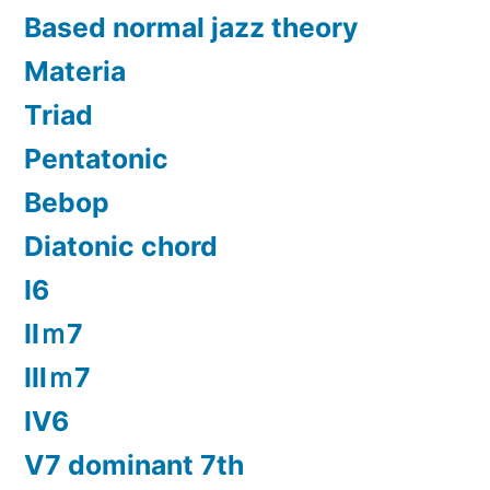
Based normal jazz theory
Materia
Triad
Pentatonic
Bebop
Diatonic chord
Ⅰ6
Ⅱｍ7
Ⅲｍ7
Ⅳ6
Ⅴ7 dominant 7th