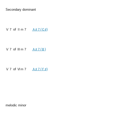
Secondary dominant
Ⅴ７ of Ⅱｍ７
Ａ♯７(Ｃ♯)
Ⅴ７ of Ⅲｍ７
Ａ♯７(Ｂ)
Ⅴ７ of Ⅵｍ７
Ａ♯７(Ｆ♯)
melodic minor