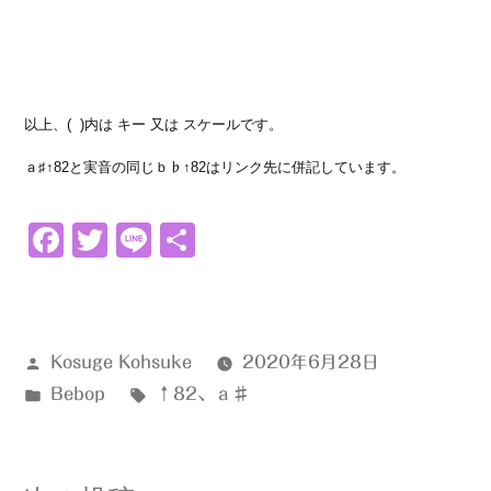
以上、( )内は キー 又は スケールです。
ａ♯↑82と実音の同じｂ♭↑82はリンク先に併記しています。
Facebook
Twitter
Line
共
有
投
Kosuge Kohsuke
2020年6月28日
稿
カ
タ
Bebop
↑82
、
ａ♯
者:
テ
グ:
ゴ
リ