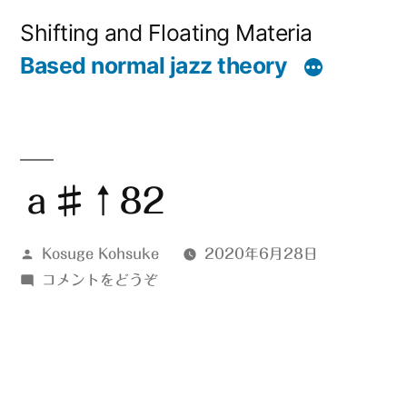
コ
Shifting and Floating Materia
ン
Based normal jazz theory
テ
ン
ツ
へ
ａ♯↑82
ス
投
Kosuge Kohsuke
2020年6月28日
キ
稿
(ａ
コメントをどうぞ
ッ
者:
♯↑82)
プ