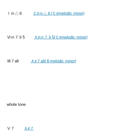
Ⅰｍ△６
Ｃ♯ｍ△６(Ｃ♯melodic minor)
Ⅵｍ７♭5
Ａ♯ｍ７♭5(Ｃ♯melodic minor)
Ⅶ７alt
Ａ♯７alt(Ｂmelodic minor)
whole tone
Ⅴ７
Ａ♯７