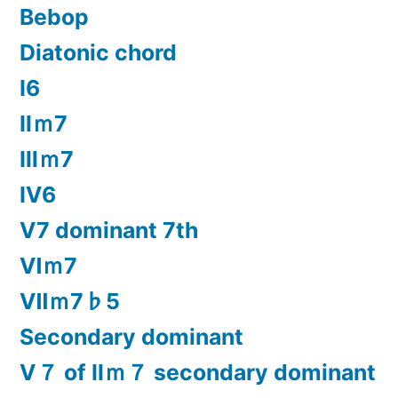
Bebop
Diatonic chord
Ⅰ6
Ⅱｍ7
Ⅲｍ7
Ⅳ6
Ⅴ7 dominant 7th
Ⅵｍ7
Ⅶｍ7♭5
Secondary dominant
Ⅴ７ of Ⅱｍ７ secondary dominant