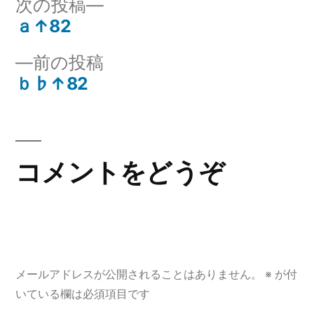
次
次の投稿
ー:
の
ａ↑82
投
投
前
前の投稿
稿:
稿
の
ｂ♭↑82
ナ
投
稿:
ビ
ゲ
コメントをどうぞ
ー
シ
ョ
メールアドレスが公開されることはありません。
※
が付
ン
いている欄は必須項目です