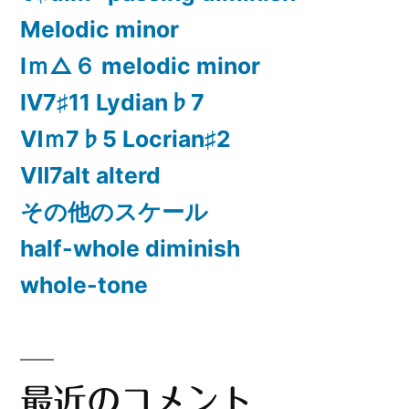
Melodic minor
Ⅰｍ△６ melodic minor
Ⅳ7♯11 Lydian♭7
Ⅵｍ7♭5 Locrian♯2
Ⅶ7alt alterd
その他のスケール
half-whole diminish
whole-tone
最近のコメント