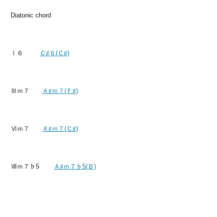
Diatonic chord
Ⅰ６
Ｃ♯６(Ｃ♯)
Ⅲｍ７
Ａ♯ｍ７(Ｆ♯)
Ⅵｍ７
Ａ♯ｍ７(Ｃ♯)
Ⅶｍ７♭5
Ａ♯ｍ７♭5(Ｂ)