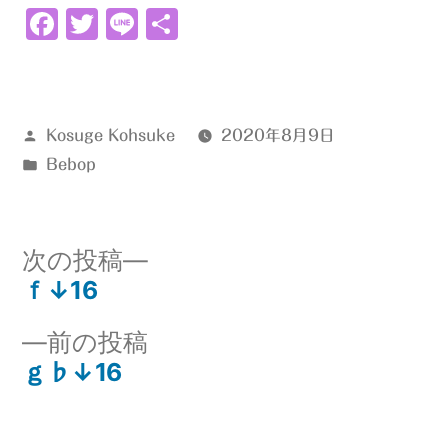
Facebook
Twitter
Line
共
有
投
Kosuge Kohsuke
2020年8月9日
稿
カ
Bebop
者:
テ
ゴ
リ
次
次の投稿
ー:
の
ｆ↓16
投
投
前
前の投稿
稿:
稿
の
ｇ♭↓16
ナ
投
稿:
ビ