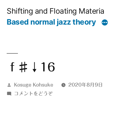
コ
Shifting and Floating Materia
ン
Based normal jazz theory
テ
ン
ツ
へ
ｆ♯↓16
ス
投
Kosuge Kohsuke
2020年8月9日
キ
稿
(ｆ
コメントをどうぞ
ッ
者:
♯↓16)
プ