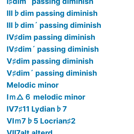
Ⅰ♯dim´ passing diminish
Ⅲ♭dim passing diminish
Ⅲ♭dim´ passing diminish
Ⅳ♯dim passing diminish
Ⅳ♯dim´ passing diminish
Ⅴ♯dim passing diminish
Ⅴ♯dim´ passing diminish
Melodic minor
Ⅰｍ△６ melodic minor
Ⅳ7♯11 Lydian♭7
Ⅵｍ7♭5 Locrian♯2
Ⅶ7alt alterd