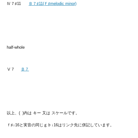
Ⅳ７♯11
Ｂ７♯11(Ｆ♯melodic minor)
half-whole
Ⅴ７
Ｂ７
以上、( )内は キー 又は スケールです。
ｆ♯↓16と実音の同じｇ♭↓16はリンク先に併記しています。