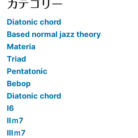
カテゴリー
Diatonic chord
Based normal jazz theory
Materia
Triad
Pentatonic
Bebop
Diatonic chord
Ⅰ6
Ⅱｍ7
Ⅲｍ7