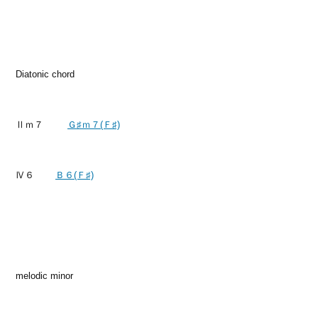
Diatonic chord
Ⅱｍ７
Ｇ♯ｍ７(Ｆ♯)
Ⅳ６
Ｂ６(Ｆ♯)
melodic minor