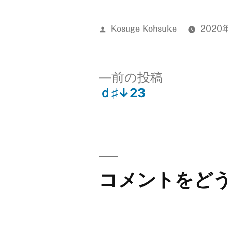
投
Kosuge Kohsuke
2020
稿
者:
前
前の投稿
の
ｄ♯↓23
投
投
稿:
稿
ナ
コメントをど
ビ
ゲ