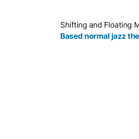
コ
ン
Shifting and Floating 
テ
Based normal jazz th
ン
ツ
へ
ス
キ
ッ
プ