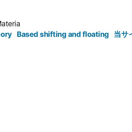
Materia
eory
Based shifting and floating
当サ