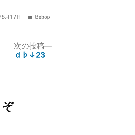
カ
年8月17日
Bebop
テ
ゴ
リ
次
次の投稿
ー:
の
ｄ♭↓23
投
稿:
うぞ