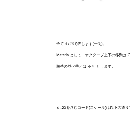
全てｄ↓23で表します(一例)。
Materia として オクターブ上下の移動は O
順番の並べ替えは 不可 とします。
ｄ↓23を含むコード(スケール)は以下の通