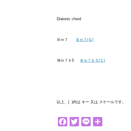
Diatonic chord
Ⅲｍ７
Ｂｍ７(Ｇ)
Ⅶｍ７♭5
Ｂｍ７♭５(Ｃ)
以上、( )内は キー 又は スケールです。
Facebook
Twitter
Line
共
有