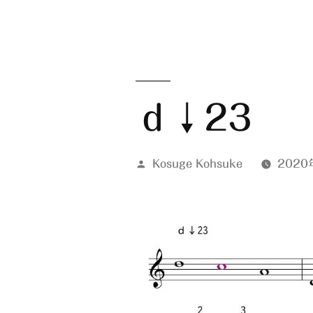
ｄ↓23
投
Kosuge Kohsuke
2020
稿
者: