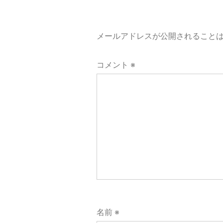
ー
メールアドレスが公開されること
シ
コメント
※
ョ
ン
名前
※