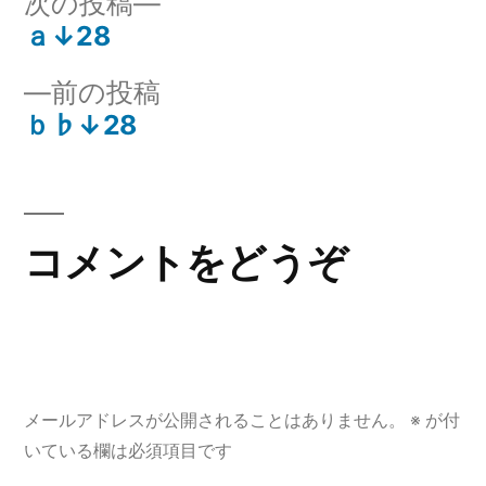
次
次の投稿
ー:
の
ａ↓28
投
投
前
前の投稿
稿:
稿
の
ｂ♭↓28
ナ
投
稿:
ビ
ゲ
コメントをどうぞ
ー
シ
ョ
メールアドレスが公開されることはありません。
※
が付
ン
いている欄は必須項目です