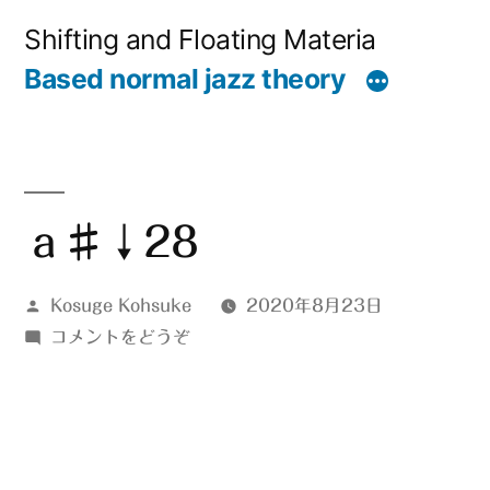
コ
Shifting and Floating Materia
ン
Based normal jazz theory
テ
ン
ツ
へ
ａ♯↓28
ス
投
Kosuge Kohsuke
2020年8月23日
キ
稿
(ａ
コメントをどうぞ
ッ
者:
♯↓28)
プ