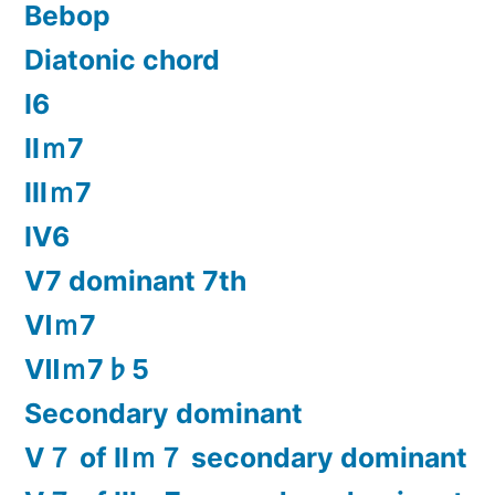
Bebop
Diatonic chord
Ⅰ6
Ⅱｍ7
Ⅲｍ7
Ⅳ6
Ⅴ7 dominant 7th
Ⅵｍ7
Ⅶｍ7♭5
Secondary dominant
Ⅴ７ of Ⅱｍ７ secondary dominant