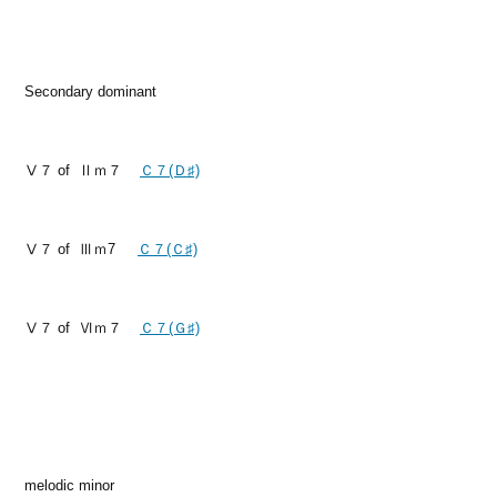
Secondary dominant
Ⅴ７ of Ⅱｍ７
Ｃ７(Ｄ♯)
Ⅴ７ of Ⅲｍ7
Ｃ７(Ｃ♯)
Ⅴ７ of Ⅵｍ７
Ｃ７(Ｇ♯)
melodic minor