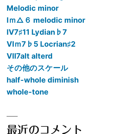
Melodic minor
Ⅰｍ△６ melodic minor
Ⅳ7♯11 Lydian♭7
Ⅵｍ7♭5 Locrian♯2
Ⅶ7alt alterd
その他のスケール
half-whole diminish
whole-tone
最近のコメント