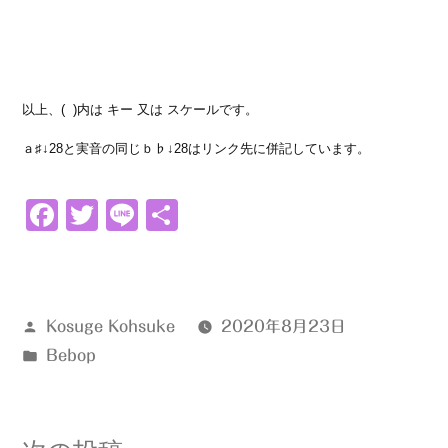
以上、( )内は キー 又は スケールです。
ａ♯↓28と実音の同じｂ♭↓28はリンク先に併記しています。
Facebook
Twitter
Line
共
有
投
Kosuge Kohsuke
2020年8月23日
稿
カ
Bebop
者:
テ
ゴ
リ