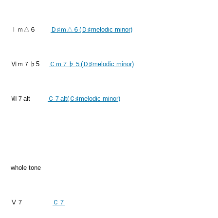
Ⅰｍ△６
Ｄ♯ｍ△６(Ｄ♯melodic minor)
Ⅵｍ７♭5
Ｃｍ７♭５(Ｄ♯melodic minor)
Ⅶ７alt
Ｃ７alt(Ｃ♯melodic minor)
whole tone
Ⅴ７
Ｃ７