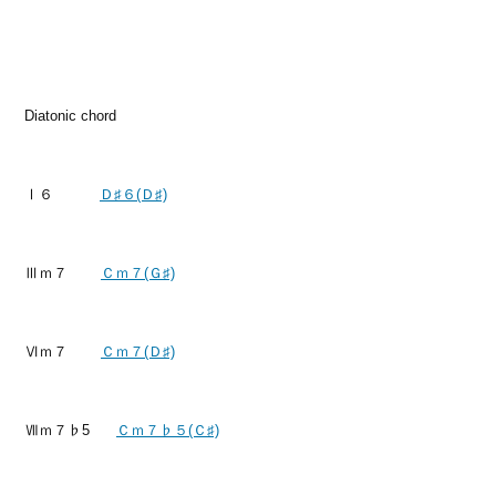
Diatonic chord
Ⅰ６
Ｄ♯６(Ｄ♯)
Ⅲｍ７
Ｃｍ７(Ｇ♯)
Ⅵｍ７
Ｃｍ７(Ｄ♯)
Ⅶｍ７♭5
Ｃｍ７♭５(Ｃ♯)