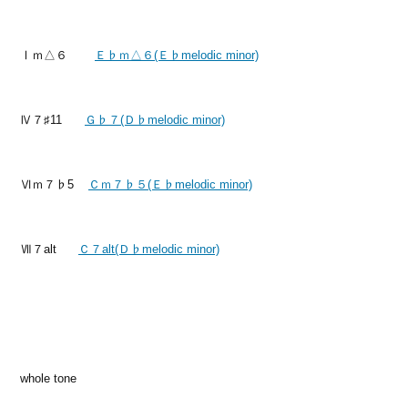
Ⅰｍ△６
Ｅ♭ｍ△６(Ｅ♭melodic minor)
Ⅳ７♯11
Ｇ♭７(Ｄ♭melodic minor)
Ⅵｍ７♭5
Ｃｍ７♭５(Ｅ♭melodic minor)
Ⅶ７alt
Ｃ７alt(Ｄ♭melodic minor)
whole tone