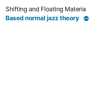
コ
Shifting and Floating Materia
ン
Based normal jazz theory
テ
ン
ツ
へ
ス
キ
ッ
プ