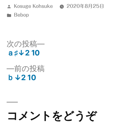
投
Kosuge Kohsuke
2020年8月25日
稿
カ
Bebop
者:
テ
ゴ
リ
次
次の投稿
ー:
の
ａ♯↓2 10
投
投
前
前の投稿
稿:
稿
の
ｂ↓2 10
ナ
投
稿:
ビ
ゲ
コメントをどうぞ
ー