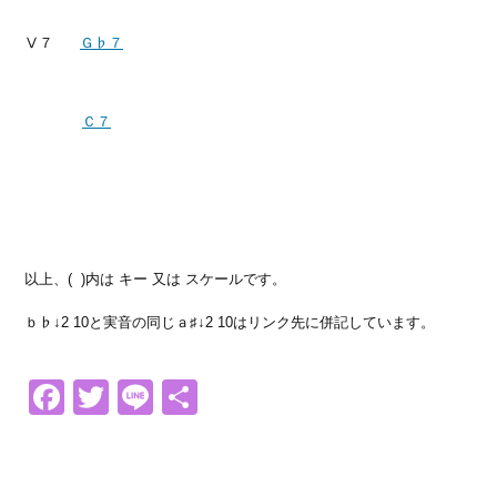
Ⅴ７
Ｇ♭７
Ｃ７
以上、( )内は キー 又は スケールです。
ｂ♭↓2 10と実音の同じａ♯↓2 10はリンク先に併記しています。
Facebook
Twitter
Line
共
有