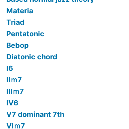
Materia
Triad
Pentatonic
Bebop
Diatonic chord
Ⅰ6
Ⅱｍ7
Ⅲｍ7
Ⅳ6
Ⅴ7 dominant 7th
Ⅵｍ7