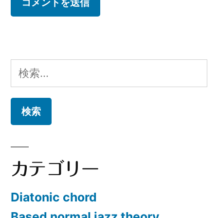
検
索:
カテゴリー
Diatonic chord
Based normal jazz theory