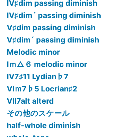
Ⅳ♯dim passing diminish
Ⅳ♯dim´ passing diminish
Ⅴ♯dim passing diminish
Ⅴ♯dim´ passing diminish
Melodic minor
Ⅰｍ△６ melodic minor
Ⅳ7♯11 Lydian♭7
Ⅵｍ7♭5 Locrian♯2
Ⅶ7alt alterd
その他のスケール
half-whole diminish