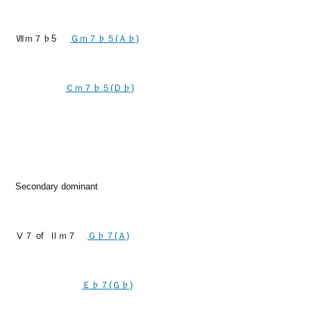
Ⅶｍ７♭5
Ｇｍ７♭５(Ａ♭)
Ｃｍ７♭５(Ｄ♭)
Secondary dominant
Ⅴ７ of Ⅱｍ７
Ｇ♭７(Ａ)
Ｅ♭７(Ｇ♭)