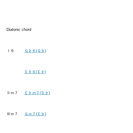
Diatonic chord
Ⅰ６
Ｇ♭６(Ｇ♭)
Ｅ♭６(Ｅ♭)
Ⅱｍ７
Ｅ♭ｍ７(Ｄ♭)
Ⅲｍ７
Ｇｍ７(Ｅ♭)