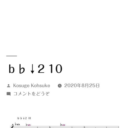
ｂ♭↓2 10
投
Kosuge Kohsuke
2020年8月25日
稿
(ｂ
コメントをどうぞ
者:
♭↓2
10)