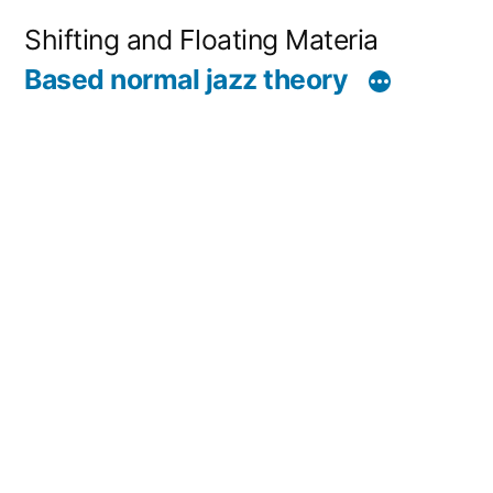
コ
Shifting and Floating Materia
ン
Based normal jazz theory
テ
ン
ツ
へ
ス
キ
ッ
プ