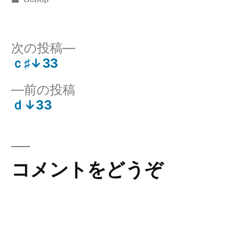
者:
テ
ゴ
リ
次
次の投稿
ー:
の
ｃ♯↓33
投
投
前
前の投稿
稿:
稿
の
ｄ↓33
ナ
投
稿:
ビ
ゲ
コメントをどうぞ
ー
シ