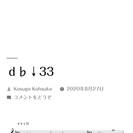
ｄ♭↓33
投
Kosuge Kohsuke
2020年8月27日
稿
(ｄ
コメントをどうぞ
者:
♭↓33)