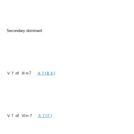
Secondary dominant
Ⅴ７ of Ⅲｍ7
Ａ７(Ｂ♭)
Ⅴ７ of Ⅵｍ７
Ａ７(Ｆ)