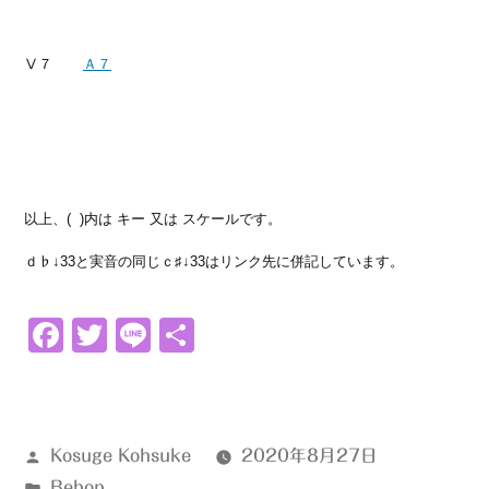
Ⅴ７
Ａ７
以上、( )内は キー 又は スケールです。
ｄ♭↓33と実音の同じｃ♯↓33はリンク先に併記しています。
Facebook
Twitter
Line
共
有
投
Kosuge Kohsuke
2020年8月27日
稿
カ
Bebop