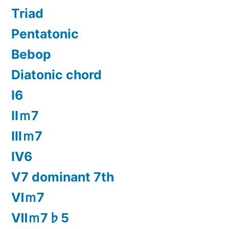
Triad
Pentatonic
Bebop
Diatonic chord
Ⅰ6
Ⅱｍ7
Ⅲｍ7
Ⅳ6
Ⅴ7 dominant 7th
Ⅵｍ7
Ⅶｍ7♭5