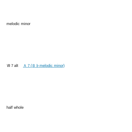
melodic minor
Ⅶ７alt
Ａ７(Ｂ♭melodic minor)
half whole