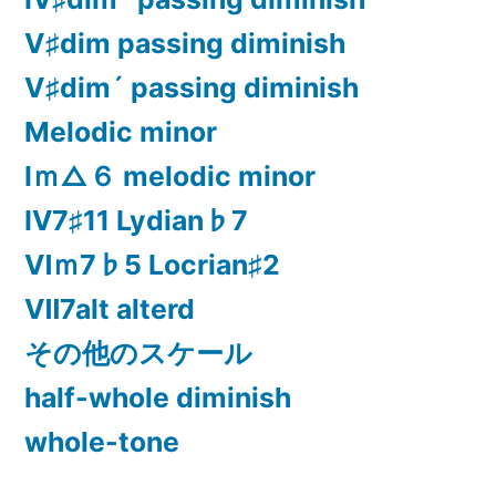
Ⅴ♯dim passing diminish
Ⅴ♯dim´ passing diminish
Melodic minor
Ⅰｍ△６ melodic minor
Ⅳ7♯11 Lydian♭7
Ⅵｍ7♭5 Locrian♯2
Ⅶ7alt alterd
その他のスケール
half-whole diminish
whole-tone