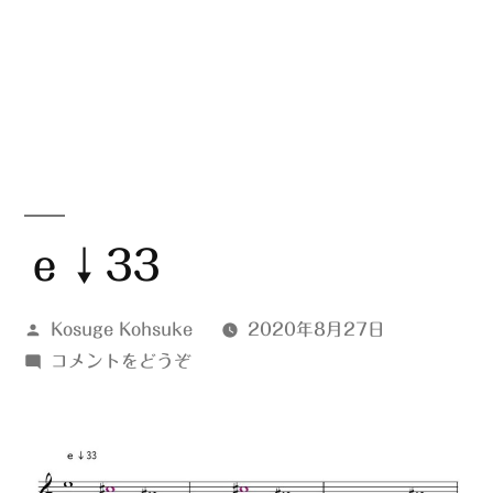
ｅ↓33
投
Kosuge Kohsuke
2020年8月27日
稿
(ｅ
コメントをどうぞ
者:
↓33)