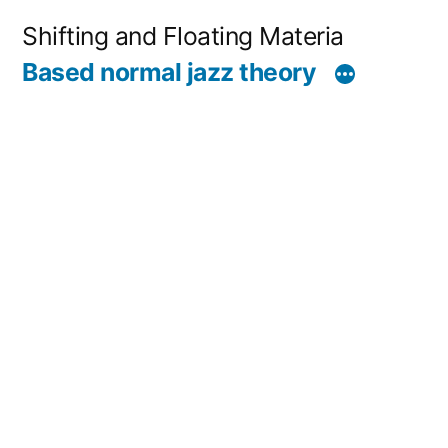
コ
Shifting and Floating Materia
ン
Based normal jazz theory
テ
ン
ツ
へ
ス
キ
ッ
プ