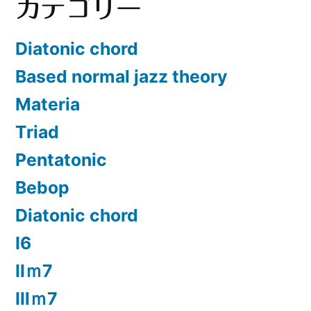
カテゴリー
Diatonic chord
Based normal jazz theory
Materia
Triad
Pentatonic
Bebop
Diatonic chord
Ⅰ6
Ⅱｍ7
Ⅲｍ7