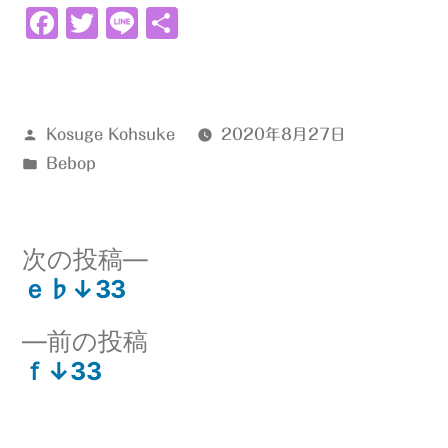
Facebook
Twitter
Line
共
有
投
Kosuge Kohsuke
2020年8月27日
稿
カ
Bebop
者:
テ
ゴ
リ
次
次の投稿
ー:
の
ｅ♭↓33
投
投
前
前の投稿
稿:
稿
の
ｆ↓33
ナ
投
稿:
ビ