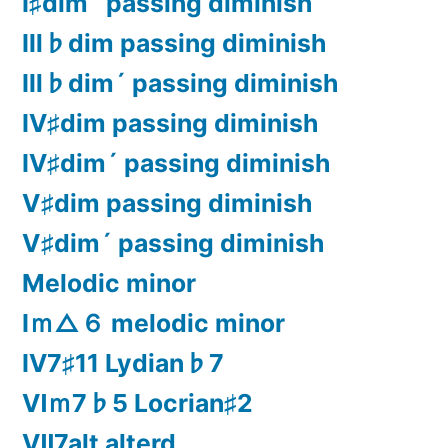
Ⅰ♯dim´ passing diminish
Ⅲ♭dim passing diminish
Ⅲ♭dim´ passing diminish
Ⅳ♯dim passing diminish
Ⅳ♯dim´ passing diminish
Ⅴ♯dim passing diminish
Ⅴ♯dim´ passing diminish
Melodic minor
Ⅰｍ△６ melodic minor
Ⅳ7♯11 Lydian♭7
Ⅵｍ7♭5 Locrian♯2
Ⅶ7alt alterd