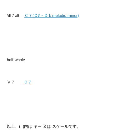
Ⅶ７alt
Ｃ７(Ｃ♯・Ｄ♭melodic minor)
half whole
Ⅴ７
Ｃ７
以上、( )内は キー 又は スケールです。