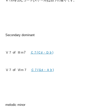
ｅ↓33を含むコード(スケール)は以下の通りです。
Secondary dominant
Ⅴ７ of Ⅲｍ7
Ｃ７(Ｃ♯・Ｄ♭)
Ⅴ７ of Ⅵｍ７
Ｃ７(Ｇ♯・Ａ♭)
melodic minor