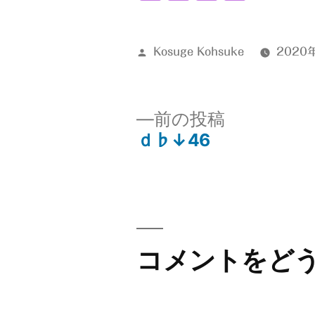
有
投
Kosuge Kohsuke
2020
稿
者:
前
前の投稿
の
ｄ♭↓46
投
投
稿:
稿
ナ
コメントをど
ビ