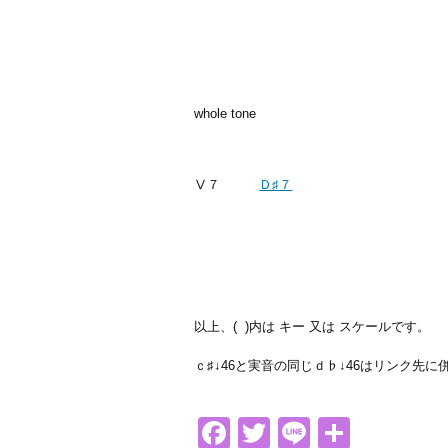
whole tone
Ⅴ７
Ｄ♯７
以上、( )内は キー 又は スケールです。
ｃ♯↓46と実音の同じｄ♭↓46はリンク先
Facebook
Twitter
Line
共