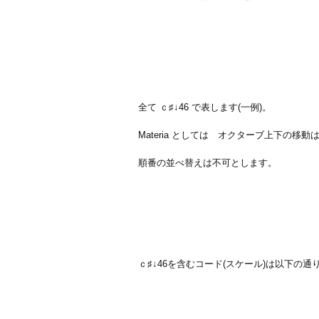
全て ｃ♯↓46 で表します(一例)。
Materia としては オクターブ上下の移動は
順番の並べ替えは不可とします。
ｃ♯↓46を含むコード(スケール)は以下の通