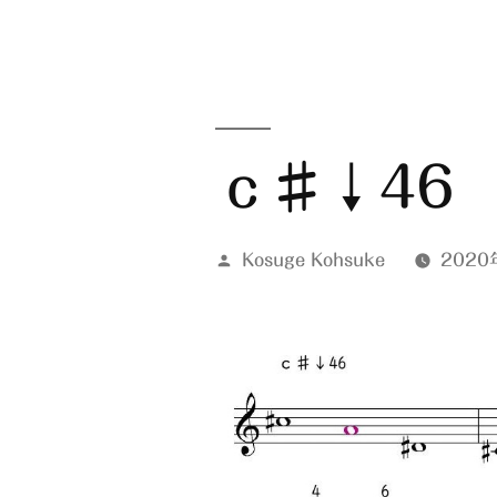
ｃ♯↓46
投
Kosuge Kohsuke
2020
稿
者: