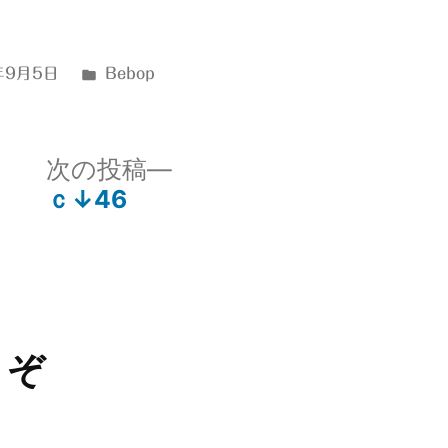
カ
年9月5日
Bebop
テ
ゴ
リ
次
次の投稿
ー:
の
ｃ↓46
投
稿:
うぞ