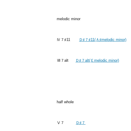
melodic minor
Ⅳ７♯11
Ｄ♯７♯11(Ａ♯melodic minor)
Ⅶ７alt
Ｄ♯７alt(Ｅmelodic minor)
half whole
Ⅴ７
Ｄ♯７