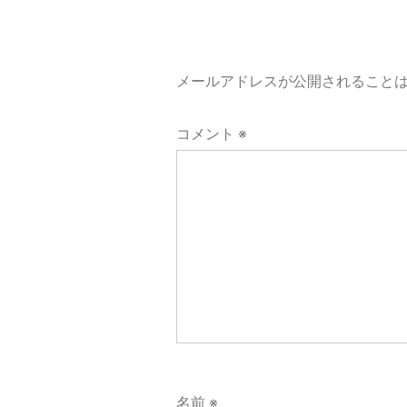
ゲ
ー
メールアドレスが公開されること
シ
コメント
※
ョ
ン
名前
※