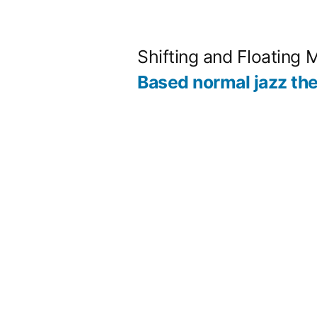
コ
ン
Shifting and Floating 
テ
Based normal jazz th
ン
ツ
へ
ス
キ
ッ
プ