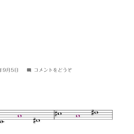
(ｃ
年9月5日
コメントをどうぞ
♯↓46)