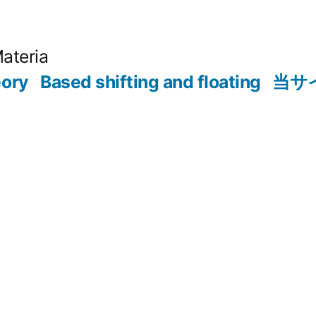
Materia
eory
Based shifting and floating
当サ