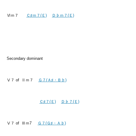
Ⅵｍ７
Ｃ♯ｍ７(Ｅ)
Ｄ♭ｍ７(Ｅ)
Secondary dominant
Ⅴ７ of Ⅱｍ７
Ｇ７(Ａ♯・Ｂ♭)
Ｃ♯７(Ｅ)
Ｄ♭７(Ｅ)
Ⅴ７ of Ⅲｍ7
Ｇ７(Ｇ♯・Ａ♭)