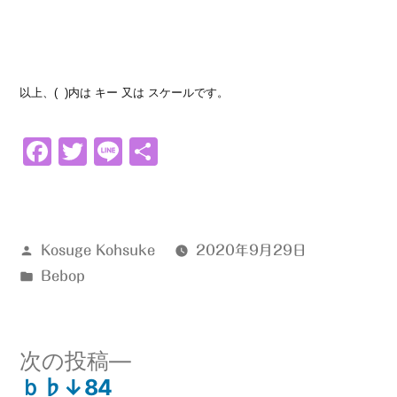
以上、( )内は キー 又は スケールです。
Facebook
Twitter
Line
共
有
投
Kosuge Kohsuke
2020年9月29日
稿
カ
Bebop
者:
テ
ゴ
リ
次
次の投稿
ー:
の
ｂ♭↓84