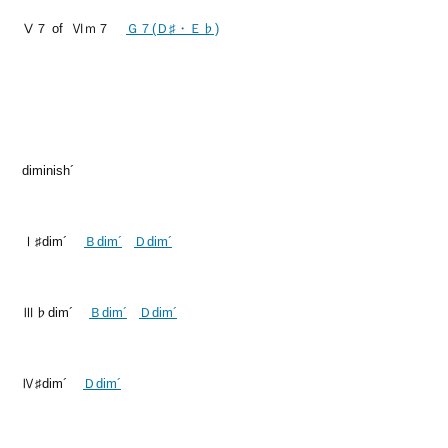
Ⅴ７ of Ⅵｍ７
Ｇ７(Ｄ♯・Ｅ♭)
diminish´
Ⅰ♯dim´
Ｂdim´
Ｄdim´
Ⅲ♭dim´
Ｂdim´
Ｄdim´
Ⅳ♯dim´
Ｄdim´