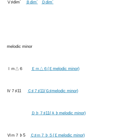
Ⅴ♯dim´
Ｂdim´
Ｄdim´
melodic minor
Ⅰｍ△６
Ｅｍ△６(Ｅmelodic minor)
Ⅳ７♯11
Ｃ♯７♯11(Ｇ♯melodic minor)
Ｄ♭７♯11(Ａ♭melodic minor)
Ⅵｍ７♭5
Ｃ♯ｍ７♭５(Ｅmelodic minor)