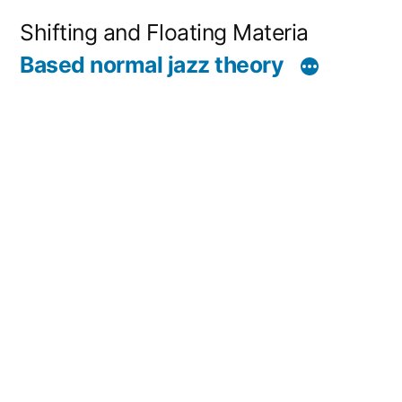
コ
Shifting and Floating Materia
ン
Based normal jazz theory
テ
ン
ツ
へ
ス
キ
ッ
プ