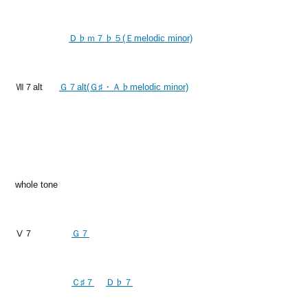
Ｄ♭ｍ７♭５(Ｅmelodic minor)
Ⅶ７alt
Ｇ７alt(Ｇ♯・Ａ♭melodic minor)
whole tone
Ⅴ７
Ｇ７
Ｃ♯７
Ｄ♭７