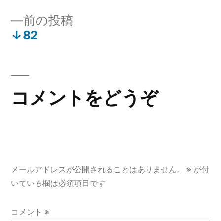
投
投
前
前の投稿
稿:
稿
の
↓82
ナ
投
稿:
ビ
ゲ
コメントをどうぞ
ー
シ
ョ
メールアドレスが公開されることはありません。
※
が付
ン
いている欄は必須項目です
コメント
※