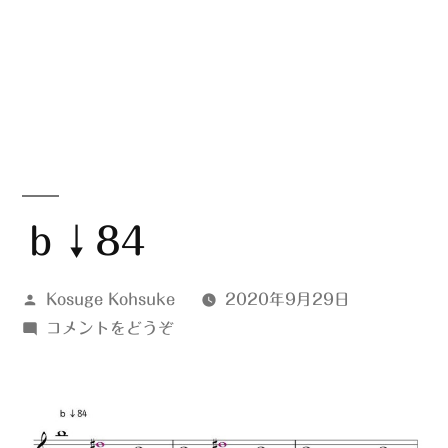
ｂ↓84
投
Kosuge Kohsuke
2020年9月29日
稿
(ｂ
コメントをどうぞ
者:
↓84)