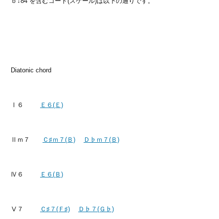
ｂ↓84 を含むコード(スケール)は以下の通りです。
Diatonic chord
Ⅰ６
Ｅ６(Ｅ)
Ⅱｍ７
Ｃ♯ｍ７(Ｂ)
Ｄ♭ｍ７(Ｂ)
Ⅳ６
Ｅ６(Ｂ)
Ⅴ７
Ｃ♯７(Ｆ♯)
Ｄ♭７(Ｇ♭)