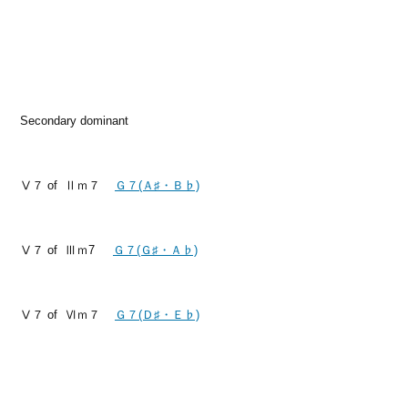
Secondary dominant
Ⅴ７ of Ⅱｍ７
Ｇ７(Ａ♯・Ｂ♭)
Ⅴ７ of Ⅲｍ7
Ｇ７(Ｇ♯・Ａ♭)
Ⅴ７ of Ⅵｍ７
Ｇ７(Ｄ♯・Ｅ♭)