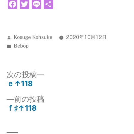
Facebook
Twitter
Line
共
有
投
Kosuge Kohsuke
2020年10月12日
稿
カ
Bebop
者:
テ
ゴ
リ
次
次の投稿
ー:
の
ｅ↑118
投
投
前
前の投稿
稿:
稿
の
ｆ♯↑118
ナ
投
稿:
ビ