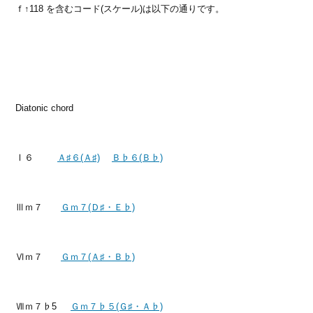
ｆ↑118 を含むコード(スケール)は以下の通りです。
Diatonic chord
Ⅰ６
Ａ♯６(Ａ♯)
Ｂ♭６(Ｂ♭)
Ⅲｍ７
Ｇｍ７(Ｄ♯・Ｅ♭)
Ⅵｍ７
Ｇｍ７(Ａ♯・Ｂ♭)
Ⅶｍ７♭5
Ｇｍ７♭５(Ｇ♯・Ａ♭)