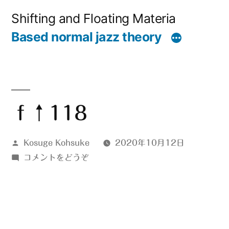
コ
Shifting and Floating Materia
ン
Based normal jazz theory
テ
ン
ツ
へ
ｆ↑118
ス
投
Kosuge Kohsuke
2020年10月12日
キ
稿
(ｆ
コメントをどうぞ
ッ
者:
↑118)
プ