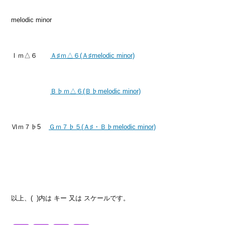
melodic minor
Ⅰｍ△６
Ａ♯ｍ△６(Ａ♯melodic minor)
Ｂ♭ｍ△６(Ｂ♭melodic minor)
Ⅵｍ７♭5
Ｇｍ７♭５(Ａ♯・Ｂ♭melodic minor)
以上、( )内は キー 又は スケールです。