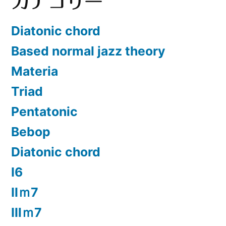
カテゴリー
Diatonic chord
Based normal jazz theory
Materia
Triad
Pentatonic
Bebop
Diatonic chord
Ⅰ6
Ⅱｍ7
Ⅲｍ7