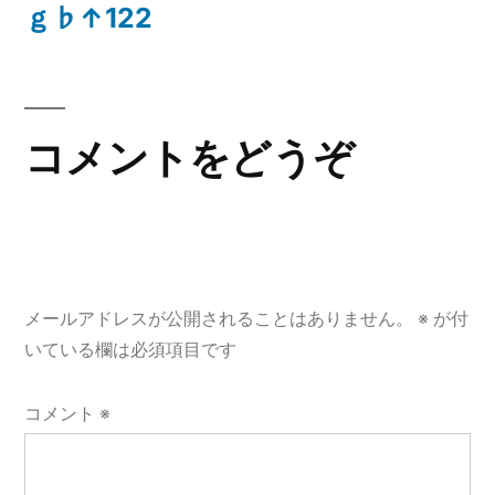
の
ｇ♭↑122
ナ
投
稿:
ビ
ゲ
コメントをどうぞ
ー
シ
ョ
メールアドレスが公開されることはありません。
※
が付
ン
いている欄は必須項目です
コメント
※