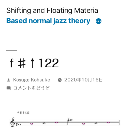
コ
Shifting and Floating Materia
ン
Based normal jazz theory
テ
ン
ツ
へ
ｆ♯↑122
ス
投
Kosuge Kohsuke
2020年10月16日
キ
稿
(ｆ
コメントをどうぞ
ッ
者:
♯↑122)
プ