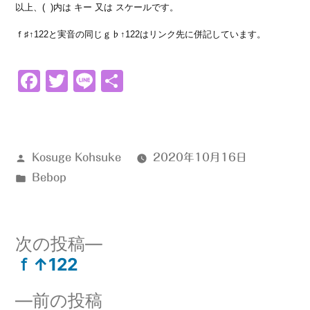
以上、( )内は キー 又は スケールです。
ｆ♯↑122と実音の同じｇ♭↑122はリンク先に併記しています。
Facebook
Twitter
Line
共
有
投
Kosuge Kohsuke
2020年10月16日
稿
カ
Bebop
者:
テ
ゴ
リ
次
次の投稿
ー:
の
ｆ↑122
投
投
前
前の投稿
稿:
稿