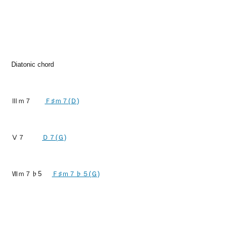
Diatonic chord
Ⅲｍ７
Ｆ♯ｍ７(Ｄ)
Ⅴ７
Ｄ７(Ｇ)
Ⅶｍ７♭5
Ｆ♯ｍ７♭５(Ｇ)