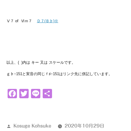
Ⅴ７ of Ⅵｍ７
Ｄ７(Ｂ♭)※
以上、( )内は キー 又は スケールです。
ｇ♭↑151と実音の同じｆ♯↑151はリンク先に併記しています。
Facebook
Twitter
Line
共
有
投
Kosuge Kohsuke
2020年10月29日