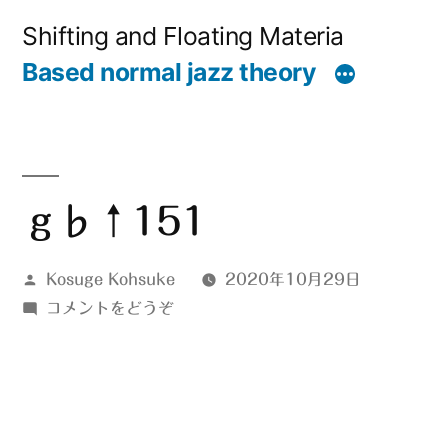
コ
Shifting and Floating Materia
ン
Based normal jazz theory
テ
ン
ツ
へ
ｇ♭↑151
ス
投
Kosuge Kohsuke
2020年10月29日
キ
稿
(ｇ
コメントをどうぞ
ッ
者:
♭↑151)
プ