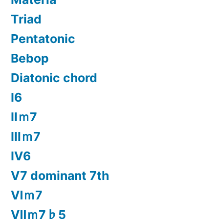
Triad
Pentatonic
Bebop
Diatonic chord
Ⅰ6
Ⅱｍ7
Ⅲｍ7
Ⅳ6
Ⅴ7 dominant 7th
Ⅵｍ7
Ⅶｍ7♭5