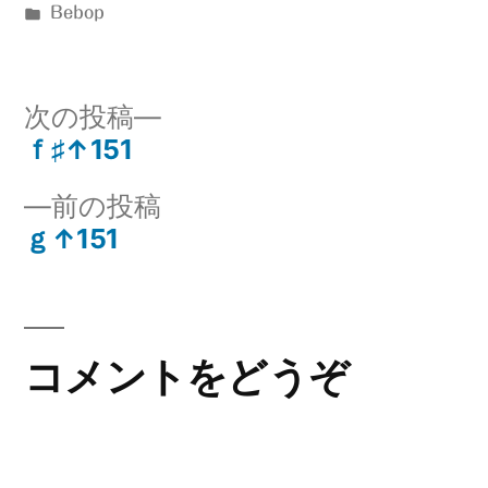
稿
カ
Bebop
者:
テ
ゴ
リ
次
次の投稿
ー:
の
ｆ♯↑151
投
投
前
前の投稿
稿:
稿
の
ｇ↑151
ナ
投
稿:
ビ
ゲ
コメントをどうぞ
ー
シ