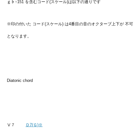
ｇ♭↑151 を含むコード(スケール)は以下の通りです
※印の付いた コード(スケール) は4番目の音のオクターブ上下が 不可
となります。
Diatonic chord
Ⅴ７
Ｄ7
(Ｇ)※