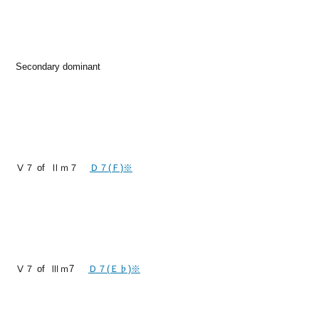
Secondary dominant
Ⅴ７ of Ⅱｍ７
Ｄ７(Ｆ)※
Ⅴ７ of Ⅲｍ7
Ｄ７(Ｅ♭)※