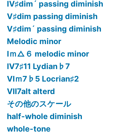
Ⅳ♯dim´ passing diminish
Ⅴ♯dim passing diminish
Ⅴ♯dim´ passing diminish
Melodic minor
Ⅰｍ△６ melodic minor
Ⅳ7♯11 Lydian♭7
Ⅵｍ7♭5 Locrian♯2
Ⅶ7alt alterd
その他のスケール
half-whole diminish
whole-tone