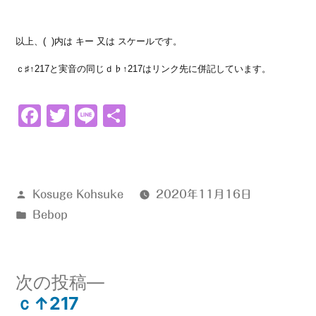
以上、( )内は キー 又は スケールです。
ｃ♯↑217と実音の同じｄ♭↑217はリンク先に併記しています。
Facebook
Twitter
Line
共
有
投
Kosuge Kohsuke
2020年11月16日
稿
カ
Bebop
者:
テ
ゴ
リ
次
次の投稿
ー:
の
ｃ↑217