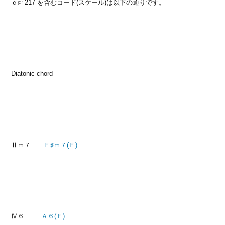
ｃ♯↑217 を含むコード(スケール)は以下の通りです。
Diatonic chord
Ⅱｍ７
Ｆ♯ｍ７(Ｅ)
Ⅳ６
Ａ６(Ｅ)