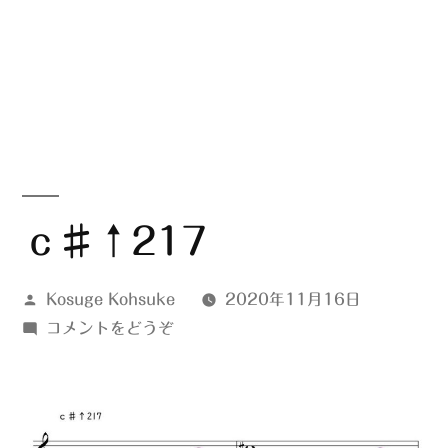
ｃ♯↑217
投
Kosuge Kohsuke
2020年11月16日
稿
(ｃ
コメントをどうぞ
者:
♯↑217)