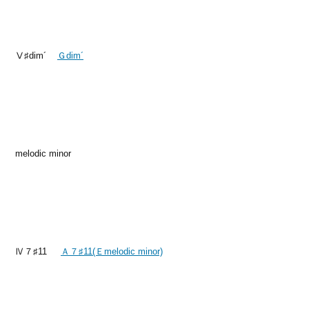
Ⅴ♯dim´
Ｇdim´
melodic minor
Ⅳ７♯11
Ａ７♯11(Ｅmelodic minor)