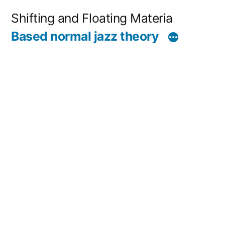
コ
Shifting and Floating Materia
ン
Based normal jazz theory
テ
ン
ツ
へ
ス
キ
ッ
プ