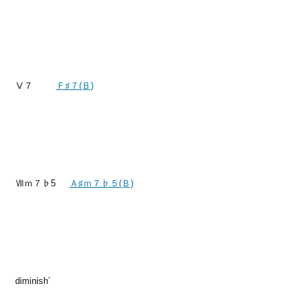
Ⅴ７
Ｆ♯７(Ｂ)
Ⅶｍ７♭5
Ａ♯ｍ７♭５(Ｂ)
diminish´