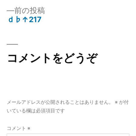
投
投
前
前の投稿
稿:
稿
の
ｄ♭↑217
ナ
投
稿:
ビ
ゲ
コメントをどうぞ
ー
シ
ョ
メールアドレスが公開されることはありません。
※
が付
ン
いている欄は必須項目です
コメント
※