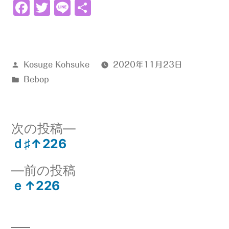
Facebook
Twitter
Line
共
有
投
Kosuge Kohsuke
2020年11月23日
稿
カ
Bebop
者:
テ
ゴ
リ
次
次の投稿
ー:
の
ｄ♯↑226
投
投
前
前の投稿
稿:
稿
の
ｅ↑226
ナ
投
稿:
ビ