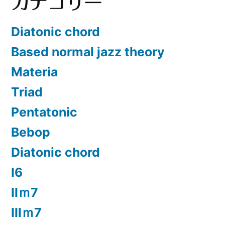
カテゴリー
Diatonic chord
Based normal jazz theory
Materia
Triad
Pentatonic
Bebop
Diatonic chord
Ⅰ6
Ⅱｍ7
Ⅲｍ7