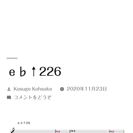
ｅ♭↑226
投
Kosuge Kohsuke
2020年11月23日
稿
(ｅ
コメントをどうぞ
者:
♭↑226)