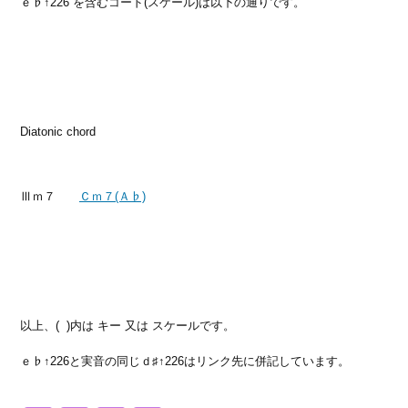
ｅ♭↑226 を含むコード(スケール)は以下の通りです。
Diatonic chord
Ⅲｍ７
Ｃｍ７(Ａ♭)
以上、( )内は キー 又は スケールです。
ｅ♭↑226と実音の同じｄ♯↑226はリンク先に併記しています。