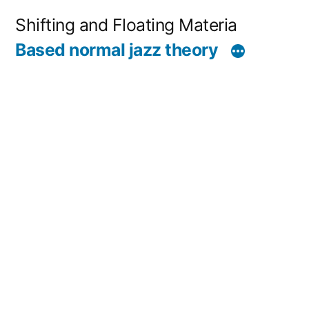
コ
Shifting and Floating Materia
ン
Based normal jazz theory
テ
ン
ツ
へ
ス
キ
ッ
プ