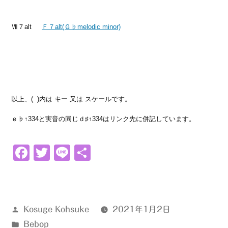
Ⅶ７alt
Ｆ７alt(Ｇ♭melodic minor)
以上、( )内は キー 又は スケールです。
ｅ♭↑334と実音の同じｄ♯↑334はリンク先に併記しています。
Facebook
Twitter
Line
共
有
投
Kosuge Kohsuke
2021年1月2日
稿
カ
Bebop