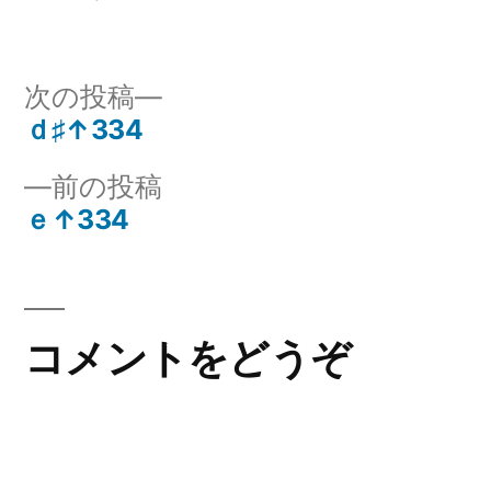
者:
テ
ゴ
リ
次
次の投稿
ー:
の
ｄ♯↑334
投
投
前
前の投稿
稿:
稿
の
ｅ↑334
ナ
投
稿:
ビ
ゲ
コメントをどうぞ
ー
シ
ョ