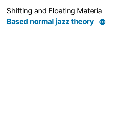
コ
Shifting and Floating Materia
ン
Based normal jazz theory
テ
ン
ツ
へ
ス
キ
ッ
プ