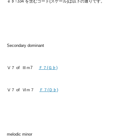
ｅ♭↑334 を含むコード(スケール)は以下の通りです。
Secondary dominant
Ⅴ７ of Ⅲｍ7
Ｆ７(Ｇ♭)
Ⅴ７ of Ⅵｍ７
Ｆ７(Ｄ♭)
melodic minor