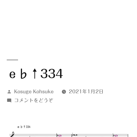
ｅ♭↑334
投
Kosuge Kohsuke
2021年1月2日
稿
(ｅ
コメントをどうぞ
者:
♭↑334)