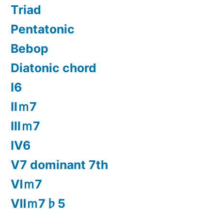
Triad
Pentatonic
Bebop
Diatonic chord
Ⅰ6
Ⅱｍ7
Ⅲｍ7
Ⅳ6
Ⅴ7 dominant 7th
Ⅵｍ7
Ⅶｍ7♭5