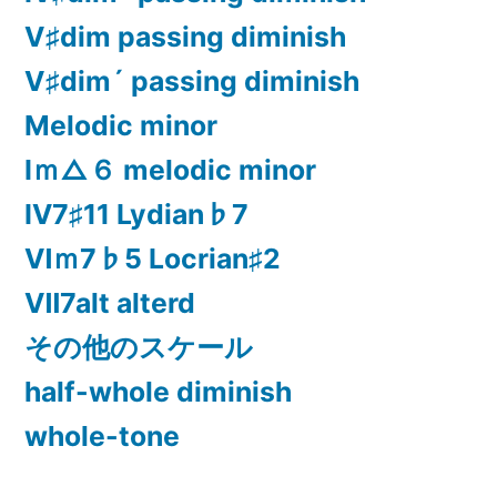
Ⅴ♯dim passing diminish
Ⅴ♯dim´ passing diminish
Melodic minor
Ⅰｍ△６ melodic minor
Ⅳ7♯11 Lydian♭7
Ⅵｍ7♭5 Locrian♯2
Ⅶ7alt alterd
その他のスケール
half-whole diminish
whole-tone