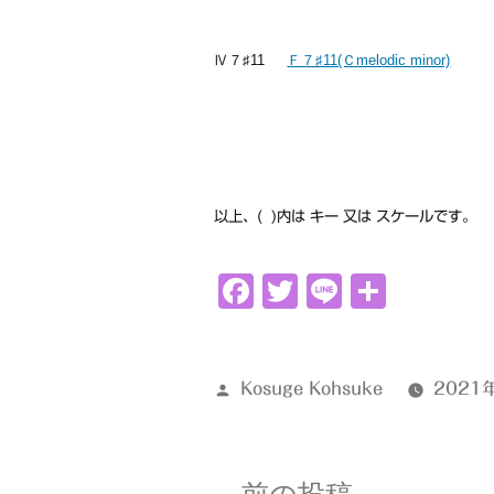
Ⅳ７♯11
Ｆ７♯11(Ｃmelodic minor)
以上、( )内は キー 又は スケールです。
Facebook
Twitter
Line
共
有
投
Kosuge Kohsuke
2021
稿
者:
前