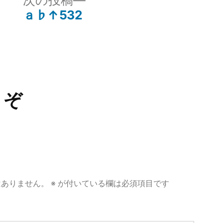
次の投稿
ー:
の
ａ♭↑532
投
稿:
うぞ
はありません。
※
が付いている欄は必須項目です