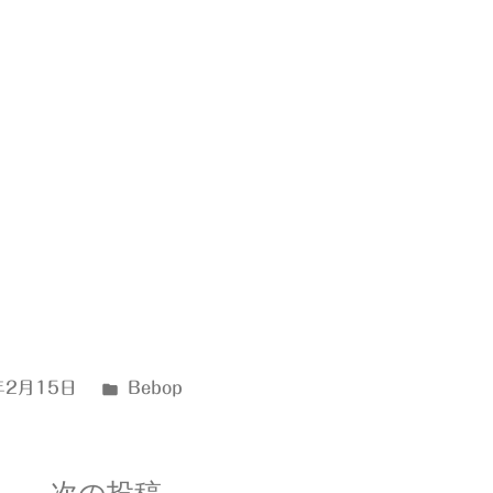
カ
年2月15日
Bebop
テ
ゴ
リ
次