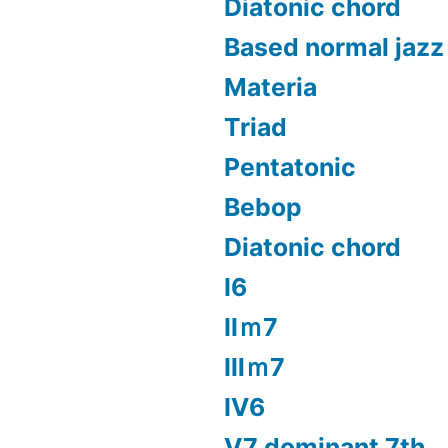
Diatonic chord
Based normal jazz
Materia
Triad
Pentatonic
Bebop
Diatonic chord
Ⅰ6
Ⅱｍ7
Ⅲｍ7
Ⅳ6
Ⅴ7 dominant 7th