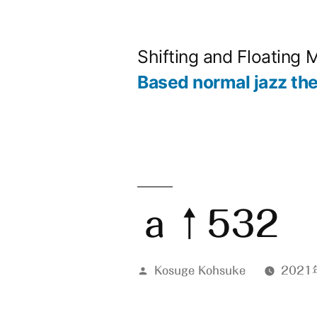
コ
ン
Shifting and Floating 
テ
Based normal jazz th
ン
ツ
へ
ス
キ
ａ↑532
ッ
プ
投
Kosuge Kohsuke
2021
稿
者: