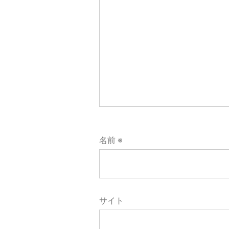
ョ
ン
名前
※
サイト