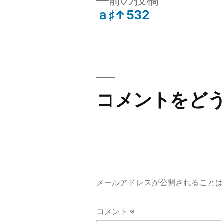
前の投稿
の
ａ♯↑532
投
投
稿:
稿
ナ
コメントをど
ビ
ゲ
ー
メールアドレスが公開されること
シ
コメント
※