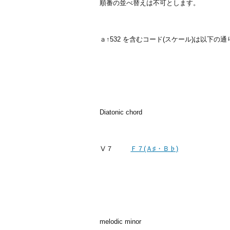
順番の並べ替えは不可とします。
ａ↑532 を含むコード(スケール)は以下の
Diatonic chord
Ⅴ７
Ｆ７(Ａ♯・Ｂ♭)
melodic minor